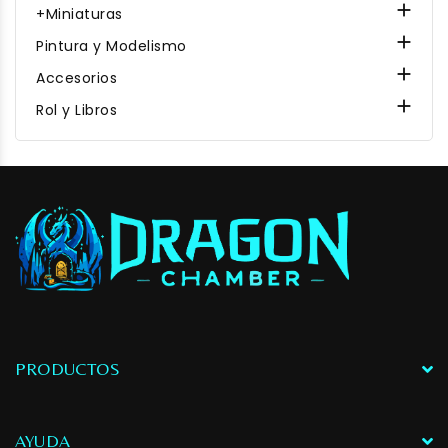

+Miniaturas

Pintura y Modelismo

Accesorios

Rol y Libros
PRODUCTOS
AYUDA