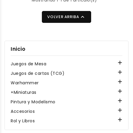
Mostrando 1-1 de 1 artículo(s)

VOLVER ARRIBA
Inicio

Juegos de Mesa

Juegos de cartas (TCG)

Warhammer

+Miniaturas

Pintura y Modelismo

Accesorios

Rol y Libros