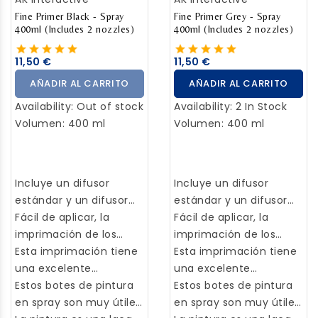
Fine Primer Black - Spray
Fine Primer Grey - Spray
400ml (Includes 2 nozzles)
400ml (Includes 2 nozzles)
11,50 €
11,50 €
AÑADIR AL CARRITO
AÑADIR AL CARRITO
Availability:
Out of stock
Availability:
2 In Stock
Volumen: 400 ml
Volumen: 400 ml
Incluye un difusor
Incluye un difusor
estándar y un difusor
estándar y un difusor
fino.
Fácil de aplicar, la
fino.
Fácil de aplicar, la
imprimación de los
imprimación de los
modelos y figuras será
Esta imprimación tiene
modelos y figuras será
Esta imprimación tiene
más sencilla y eficaz.
una excelente
más sencilla y eficaz.
una excelente
cobertura y agarre. Se
Estos botes de pintura
cobertura y agarre. Se
Estos botes de pintura
recomienda su uso
en spray son muy útiles
recomienda su uso
en spray son muy útiles