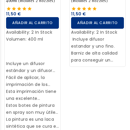
400ml (Includes 2 nozzles)
(Includes 2 nozzles)
11,50 €
11,50 €
AÑADIR AL CARRITO
AÑADIR AL CARRITO
Availability:
2 In Stock
Availability:
2 In Stock
Volumen: 400 ml
Incluye difusor
estandar y uno fino.
Barniz de alta calidad
para conseguir un
Incluye un difusor
increíble acabado
estándar y un difusor
brillante con una
fino.
Fácil de aplicar, la
estabilidad que no
imprimación de los
amarillea. Ultra
modelos y figuras será
Esta imprimación tiene
resistente y con la
más sencilla y eficaz.
una excelente
mejor adherencia.
cobertura y agarre. Se
Estos botes de pintura
Antes de utilizarlo
recomienda su uso
en spray son muy útiles
deberá agitar bien el
antes de pintar.
para pintar superficies
La pintura es una laca
envase, al menos un
Funciona en plástico,
grandes o pequeñas.
sintética que se cura en
minuto para conseguir