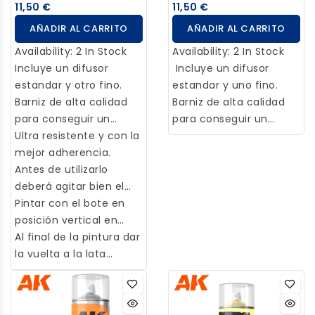
11,50 €
11,50 €
AÑADIR AL CARRITO
AÑADIR AL CARRITO
Availability:
2 In Stock
Availability:
2 In Stock
Incluye un difusor
Incluye un difusor
estandar y otro fino.
estandar y uno fino.
Barniz de alta calidad
Barniz de alta calidad
para conseguir un
para conseguir un
increíble acabado mate
Ultra resistente y con la
increíble acabado
con una estabilidad que
mejor adherencia.
satinado con una
no amarillea.
Antes de utilizarlo
estabilidad que no
deberá agitar bien el
amarillea. Ultra
bote, al menos un
Pintar con el bote en
resistente y con la
minuto para conseguir
posición vertical en
mejor adherencia.
una buena mezcla.
capas rápidas y finas a
Al final de la pintura dar
Antes de utilizarlo
una distancia de unos
la vuelta a la lata
deberá agitar bien el
25 cm, dejando secar 5
manteniendo la boquilla
envase, al menos un
minutos entre capa y
del spray durante unos
minuto para conseguir
capa.
segundos en esta
una buena mezcla.