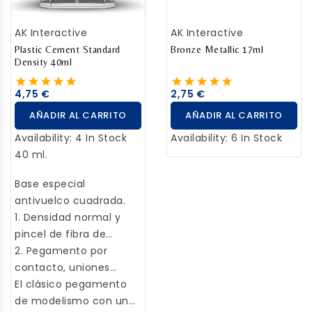
AK Interactive
AK Interactive
Plastic Cement Standard
Bronze Metallic 17ml
Density 40ml
4,75 €
2,75 €
AÑADIR AL CARRITO
AÑADIR AL CARRITO
Availability:
4 In Stock
Availability:
6 In Stock
40 ml.
Base especial
antivuelco cuadrada.
1. Densidad normal y
pincel de fibra de
maxoma más grueso
2. Pegamento por
para pegar.
contacto, uniones
rápidas.
El clásico pegamento
de modelismo con un