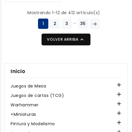
tiempo de secado
medio y más
Mostrando 1-12 de 412 artículo(s)
viscosidad. Tiene una
…
brocha de aplicación
1
2
3
35
estándar para trabajar
en superficies más

VOLVER ARRIBA
grandes y como
ensamblaje en general.
Gran rendimiento, está
indicado para el
Inicio
montaje de modelos de
plástico y actúa en

Juegos de Mesa
pocos segundos.

Juegos de cartas (TCG)

Warhammer

+Miniaturas

Pintura y Modelismo
