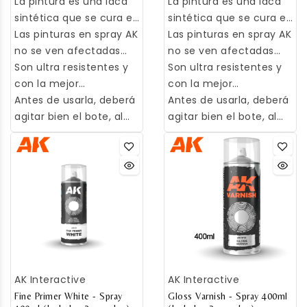
antes de pintar.
para pintar superficies
La pintura es una laca
antes de pintar.
para pintar superficies
La pintura es una laca
Funciona en plástico,
grandes o pequeñas.
sintética que se cura en
Funciona en plástico,
grandes o pequeñas.
sintética que se cura en
resina y metal.
poco tiempo gracias a
Las pinturas en spray AK
resina y metal.
poco tiempo gracias a
Las pinturas en spray AK
sus disolventes de
no se ven afectadas
sus disolventes de
no se ven afectadas
rápida evaporación.
por las pinturas
Son ultra resistentes y
rápida evaporación.
por las pinturas
Son ultra resistentes y
acrílicas, los esmaltes o
con la mejor
acrílicas, los esmaltes o
con la mejor
el weathering extremo.
adherencia.
Antes de usarla, deberá
el weathering extremo.
adherencia.
Antes de usarla, deberá
agitar bien el bote, al
agitar bien el bote, al
menos un minuto para
menos un minuto para
conseguir una buena
conseguir una buena
mezcla.
mezcla.
AK Interactive
AK Interactive
Fine Primer White - Spray
Gloss Varnish - Spray 400ml