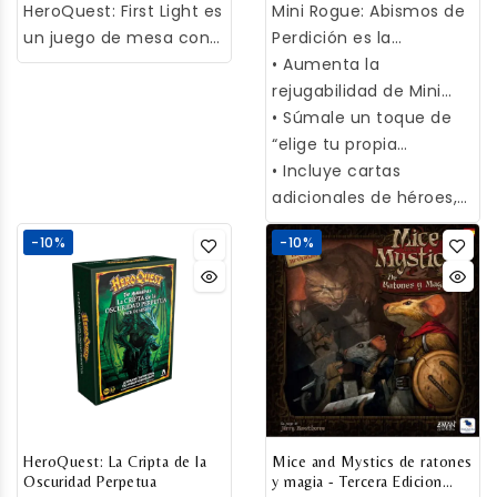
HeroQuest: First Light es
Mini Rogue: Abismos de
un juego de mesa con
Perdición es la
el que podrás vivir la
expansión de Mini
• Aumenta la
aventura definitiva.
Rogue que añade un
rejugabilidad de Mini
Sigue a 4 héroes a lo
conjunto de cartas con
Rogue con su
• Súmale un toque de
largo de misiones en
ambientación e historia,
expansión.
“elige tu propia
mazmorras mientras
dándole un toque de
aventura”.
• Incluye cartas
descubren tesoros,
"elige tu propia
adicionales de héroes,
exploran ambientes
aventura" al juego.
enemigos y tesoros.
-10%
-10%
inmersivos y enfrentan
Descubre las nuevas
a las malvadas fuerzas
posibilidades aventura
de Zargon, el
tras aventura.
controlador del juego.
HeroQuest: La Cripta de la
Mice and Mystics de ratones
Oscuridad Perpetua
y magia - Tercera Edicion