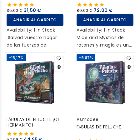
Revisada
31,50 €
72,00 €
35,00 €
80,00 €
AÑADIR AL CARRITO
AÑADIR AL CARRITO
Availability:
1 In Stock
Availability:
1 In Stock
¡Salvad vuestro hogar
Mice and Mystics de
de las fuerzas del
ratones y magia es un
Terror! Los secuaces de
juego de mesa que te
-15,17%
-9,87%
Zargon están a las
sumergirá en un
puertas de vuestro
maravilloso cuento. En
hogar y amenazan con
él, recorrerás los
destruirlo. Armados solo
capítulos convertido en
con vuestras
un Ratón aventurero
pertenencias y un
que intenta salvar el
antiguo mapa de origen
Reino de las manos de
élfico, deberéis
una poderosa enemiga,
Asmodee
emprender un viaje
FÁBULAS DE PELUCHE ¡OH,
la cual intentará
HERMANITO!
subterráneo en busca
convertirse en Reina a
FÁBULAS DE PELUCHE
de una cripta perdida
toda costa. ¿Podrás
44,95 €
52,99 €