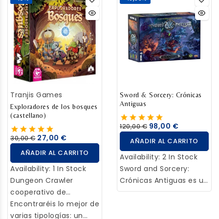
al invocador enemigo
aleatoriamente a partir
a las decisiones que
para reclamar la
de un conjunto de
tomemos cada vez.
victoria. ¡Pero ten
posibles habitaciones,
cuidado! El enemigo
hasta llegar al final y
aprovechará cada
derrotar al jefe de la
oportunidad que
mazmorra.
encuentre para
destruirte a ti y a tu
Tranjis Games
ejército.
Sword & Sorcery: Crónicas
Antiguas
Exploradores de los bosques
(castellano)
98,00 €
120,00 €
27,00 €
30,00 €
AÑADIR AL CARRITO
AÑADIR AL CARRITO
Availability:
2 In Stock
Availability:
1 In Stock
Sword and Sorcery:
Dungeon Crawler
Crónicas Antiguas es un
cooperativo de
juego de mesa de
aventura ambientado
Encontraréis lo mejor de
fantasía épica, una
en un bosque místico el
varias tipologías: un
nueva aventura de