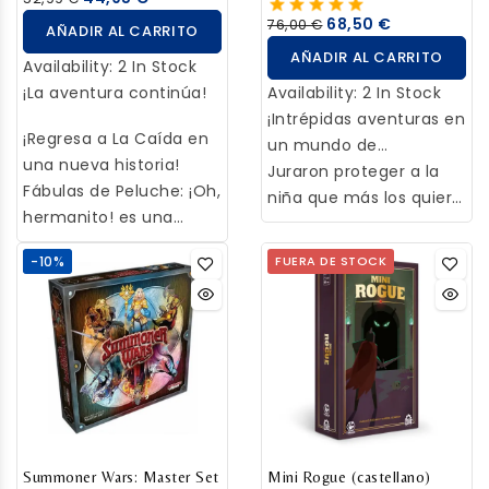
hace mucho tiempo.
impedirlo?
68,50 €
76,00 €
AÑADIR AL CARRITO
AÑADIR AL CARRITO
Availability:
2 In Stock
¡La aventura continúa!
Availability:
2 In Stock
¡Intrépidas aventuras en
¡Regresa a La Caída en
un mundo de
una nueva historia!
pesadillas!
Juraron proteger a la
Fábulas de Peluche: ¡Oh,
niña que más los quiere,
hermanito! es una
pero los juguetes de
expansión del
peluche han sido
-10%
FUERA DE STOCK
aclamado libro-juego
arrastrados hasta La
de aventuras Fábulas
Caída, un reino
de Peluche. La niña de
fantástico y
la anterior historia tiene
sobrenatural gobernado
ahora un hermanito
por el Señor de las
con su propio peluche:
Pesadillas.
Perezosa la unicornia. A
Perezosa se le une el
musculoso Manny, una
Summoner Wars: Master Set
Mini Rogue (castellano)