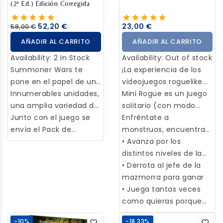
(2ª Ed.) Edición Corregida
figura de acción un
tanto testaruda. Pronto
52,20 €
23,00 €
58,00 €
descubrirás que estos
AÑADIR AL CARRITO
AÑADIR AL CARRITO
dos valerosos amigos
son un refuerzo muy
Availability:
2 In Stock
Availability:
Out of stock
necesario para nuestros
Summoner Wars te
¡La experiencia de los
bravos peluches, ya que
pone en el papel de un
videojuegos roguelike
van a ser arrastrados de
poderoso invocador al
Innumerables unidades,
ahora en un juego de
Mini Rogue es un juego
nuevo a La Caída.
mando de un ejército
una amplia variedad de
mesa!
solitario (con modo
único, dedicado a
hechizos y habilidades,
Junto con el juego se
para 2 personas) que
Enfréntate a
tomar el control del
y la opción de construir
envía el Pack de
traslada la experiencia
monstruos, encuentra
planeta devastado por
tus propios mazos,
correcciones.
de los videojuegos
tesoros, supera
• Avanza por los
la guerra de Itharia.
hacen que el juego sea
roguelike a la mesa.
trampas e interactúa
distintos niveles de la
Demuestra tu habilidad
emocionante a cada
Nuestro objetivo será
con diversos
mazmorra
• Derrota al jefe de la
táctica convocando
partida.
avanzar por distintos
personajes. Cada
mazmorra para ganar
unidades a tus puertas,
niveles de una
partida será distinta
• Juega tantas veces
superando a tu
mazmorra, cada uno
gracias a la generación
como quieras porque
oponente y eliminando
generado
aleatoria de cada piso y
¡cada una será distinta!
-10%
-18,33%