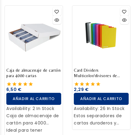
Caja de almacenaje de cartón
Card Dividers
para 4000 cartas
Multicolor/divisores de
cartas
6,50 €
2,29 €
AÑADIR AL CARRITO
AÑADIR AL CARRITO
Availability:
2 In Stock
Availability:
26 In Stock
Caja de almacenaje de
Estos separadores de
cartón para 4000
cartas duraderos y
cartas.
Ideal para tener
resistentes te permiten