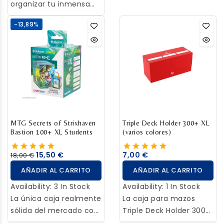
organizar tu inmensa
organizar
colección de cartas.
prácticamente
-13,89%
cualquier tipo de caja
para mazos. Este
paquete contiene
separadores en 10
brillantes colores
diferentes para
aumentar al máximo
las posibilidades
MTG Secrets of Strixhaven
organizativas de tus
Triple Deck Holder 300+ XL
Bastion 100+ XL Students
(varios colores)
juegos.
15,50 €
7,00 €
18,00 €
AÑADIR AL CARRITO
AÑADIR AL CARRITO
Availability:
3 In Stock
Availability:
1 In Stock
La única caja realmente
La caja para mazos
sólida del mercado con
Triple Deck Holder 300+
una ventana trasera
XL es compacta,