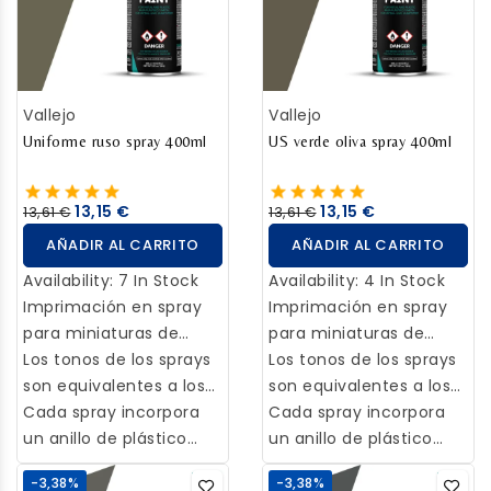
autonivelante que
técnicas de pintura.
especialmente
autonivelante que
técnicas de pintura.
especialmente
respeta y resalta hasta
recomendado para
respeta y resalta hasta
recomendado para
el mínimo detalle de las
trabajos de detalle y un
el mínimo detalle de las
trabajos de detalle y un
maquetas y las
difusor medio,
maquetas y las
difusor medio,
Vallejo
Vallejo
miniaturas.
recomendado para
miniaturas.
recomendado para
trazos más gruesos y
Uniforme ruso spray 400ml
trazos más gruesos y
US verde oliva spray 400ml
superficies más
superficies más
amplias.
amplias.
13,15 €
13,15 €
13,61 €
13,61 €
AÑADIR AL CARRITO
AÑADIR AL CARRITO
Availability:
7 In Stock
Availability:
4 In Stock
Imprimación en spray
Imprimación en spray
para miniaturas de
para miniaturas de
metal, plástico y resina,
Los tonos de los sprays
metal, plástico y resina,
Los tonos de los sprays
con elevada
son equivalentes a los
con elevada
son equivalentes a los
concentración de
de su color
Cada spray incorpora
concentración de
de su color
Cada spray incorpora
pigmento para su uso
correspondiente en las
un anillo de plástico
pigmento para su uso
correspondiente en las
un anillo de plástico
en miniaturas de metal,
gamas de colores para
para una correcta
en miniaturas de metal,
gamas de colores para
para una correcta
-3,38%
-3,38%