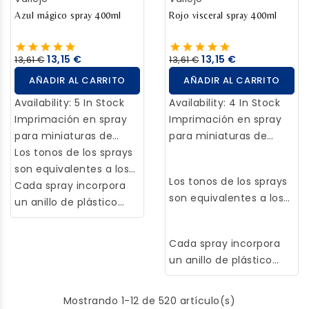
trazos más gruesos y
Azul mágico spray 400ml
trazos más gruesos y
Rojo visceral spray 400ml
superficies más
superficies más
amplias.
amplias.
13,15 €
13,15 €
13,61 €
13,61 €
AÑADIR AL CARRITO
AÑADIR AL CARRITO
Availability:
5 In Stock
Availability:
4 In Stock
Imprimación en spray
Imprimación en spray
para miniaturas de
para miniaturas de
metal, plástico y resina,
Los tonos de los sprays
metal, plástico y resina,
con elevada
son equivalentes a los
con elevada
Los tonos de los sprays
concentración de
de su color
Cada spray incorpora
concentración de
son equivalentes a los
pigmento para su uso
correspondiente en las
un anillo de plástico
pigmento para su uso
de su color
en miniaturas de metal,
gamas de colores para
para una correcta
en miniaturas de metal,
correspondiente en las
plástico o resina. Seca
uso a pincel cómo
identificación del
plástico o resina. Seca
Cada spray incorpora
gamas de colores para
rápidamente
Game Color o Model
mismo, así como 2
rápidamente
un anillo de plástico
uso a pincel cómo
ofreciendo un perfecto
Color, así se puedan
difusores: un difusor de
ofreciendo un perfecto
para una correcta
Game Color o Model
acabado mate y
combinar ambas
precisión,
acabado mate y
identificación del
Color, así se puedan
Mostrando 1-12 de 520 artículo(s)
autonivelante que
técnicas de pintura.
especialmente
autonivelante que