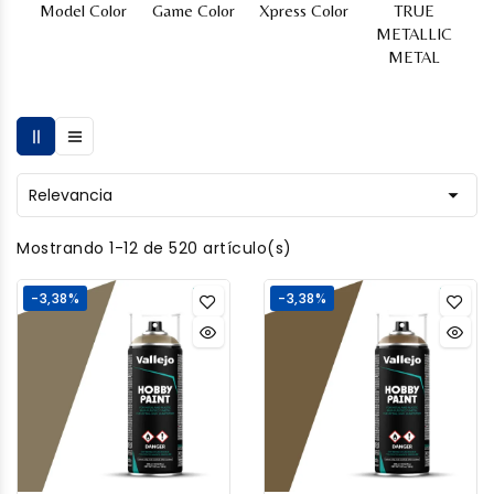
Model Color
Game Color
Xpress Color
TRUE
L
METALLIC
METAL

Relevancia
Mostrando 1-12 de 520 artículo(s)
-3,38%
-3,38%