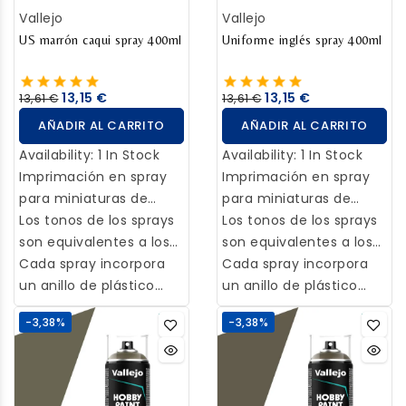
Vallejo
Vallejo
US marrón caqui spray 400ml
Uniforme inglés spray 400ml
13,15 €
13,15 €
13,61 €
13,61 €
AÑADIR AL CARRITO
AÑADIR AL CARRITO
Availability:
1 In Stock
Availability:
1 In Stock
Imprimación en spray
Imprimación en spray
para miniaturas de
para miniaturas de
metal, plástico y resina,
Los tonos de los sprays
metal, plástico y resina,
Los tonos de los sprays
con elevada
son equivalentes a los
con elevada
son equivalentes a los
concentración de
de su color
Cada spray incorpora
concentración de
de su color
Cada spray incorpora
pigmento para su uso
correspondiente en las
un anillo de plástico
pigmento para su uso
correspondiente en las
un anillo de plástico
en miniaturas de metal,
gamas de colores para
para una correcta
en miniaturas de metal,
gamas de colores para
para una correcta
-3,38%
-3,38%
plástico o resina. Seca
uso a pincel cómo
identificación del
plástico o resina. Seca
uso a pincel cómo
identificación del
rápidamente
Game Color o Model
mismo, así como 2
rápidamente
Game Color o Model
mismo, así como 2
ofreciendo un perfecto
Color, así se puedan
difusores: un difusor de
ofreciendo un perfecto
Color, así se puedan
difusores: un difusor de
acabado mate y
combinar ambas
precisión,
acabado mate y
combinar ambas
precisión,