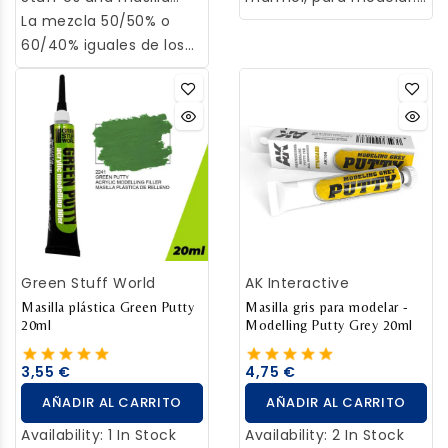
epoxi que cura a
La mezcla 50/50% o
Con un acabado final
temperatura ambiente,
60/40% iguales de los
blanco, totalmente
y se puede comprar
dos componentes tiene
opaco y consistente. Se
tanto en rollos como en
como resultado una
utiliza para reparar o
barras.
masilla verde muy
restaurar maquetas,
pegajosa. Una vez
crear relieves, decorar
mezclada tienes unos
superficies. Crear y
90 minutos para
corregir detalles.
moldear y detallar,
obteniendo la dureza
máxima tras 24 horas.
Green Stuff World
AK Interactive
Alterando las
proporciones del
Masilla plástica Green Putty
Masilla gris para modelar -
20ml
Modelling Putty Grey 20ml
componente amarillo
/azul produce un
3,55 €
4,75 €
endurecimiento mas
AÑADIR AL CARRITO
AÑADIR AL CARRITO
rápido /lento y una
mayor o menor dureza.
Availability:
1 In Stock
Availability:
2 In Stock