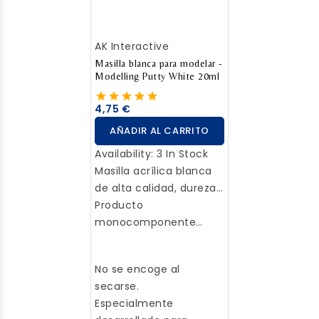
nuevos detalles. Se
llama Liquid Green Stuff
AK Interactive
debido a su color y a su
consistencia, similar a
Masilla blanca para modelar -
Modelling Putty White 20ml
la de un líquido cuando
se aplica por primera
4,75 €
vez. Una vez seca, se
AÑADIR AL CARRITO
endurece y se puede
lijar, limar o pintar.
Availability:
3 In Stock
Masilla acrílica blanca
de alta calidad, dureza
alta (20 ml, 39 gr.).
Producto
monocomponente
acrílico a base de
poliuretano.
No se encoge al
secarse.
Especialmente