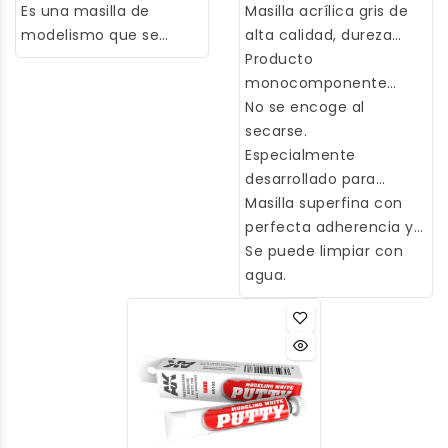
Es una masilla de
Masilla acrílica gris de
modelismo que se
alta calidad, dureza
utiliza para rellenar
estándar (20 ml, 39 gr.).
Producto
huecos y alisar
monocomponente
superficies en figuras
acrílico a base de
No se encoge al
en miniatura y otros
poliuretano.
secarse.
modelos a pequeña
Especialmente
escala. Se suele utilizar
desarrollado para
en los juegos de guerra
modelismo.
Masilla superfina con
de miniaturas, en los
perfecta adherencia y
que los jugadores
propiedades de lijado.
Se puede limpiar con
utilizan figuritas para
agua.
representar a distintos
personajes y unidades
en un campo de
batalla. Se aplica a la
miniatura y luego se
esculpe o alisa para
rellenar huecos o crear