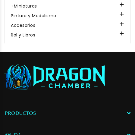

+Miniaturas

Pintura y Modelismo

Accesorios

Rol y Libros
PRODUCTOS
AYUDA