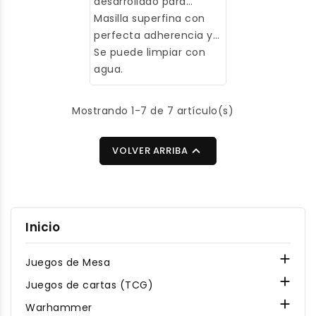
desarrollado para
modelismo.
Masilla superfina con
perfecta adherencia y
propiedades de lijado.
Se puede limpiar con
agua.
Mostrando 1-7 de 7 artículo(s)

VOLVER ARRIBA
Inicio

Juegos de Mesa

Juegos de cartas (TCG)

Warhammer