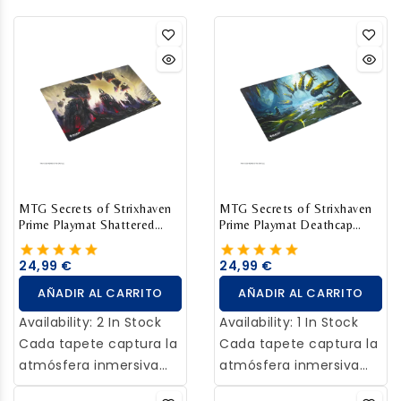
MTG Secrets of Strixhaven
MTG Secrets of Strixhaven
Prime Playmat Shattered
Prime Playmat Deathcap
sanctum
glade
24,99 €
24,99 €
AÑADIR AL CARRITO
AÑADIR AL CARRITO
Availability:
2 In Stock
Availability:
1 In Stock
Cada tapete captura la
Cada tapete captura la
atmósfera inmersiva
atmósfera inmersiva
del juego y la
del juego y la