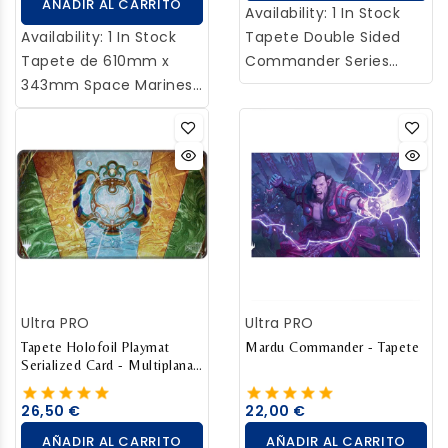
AÑADIR AL CARRITO
mejorar la durabilidad. El
Availability:
1 In Stock
tapete se presenta en
Availability:
1 In Stock
Tapete Double Sided
un resistente tubo de
Tapete de 610mm x
Commander Series
transporte.
343mm Space Marines
Trovolar 610mm x
- Adeptus Astartes
350mm de Magic The
Warhammer 40K - Ultra
Gathering - Ultra Pro
Pro
Hecho con una capa de
tela suave para reducir
el daño a las cartas
durante el juego y un
respaldo de goma
antideslizante para
evitar que la alfombra
Ultra PRO
Ultra PRO
de juego se mueva
Tapete Holofoil Playmat
durante el uso.
Mardu Commander - Tapete
Serialized Card - Multiplanar
Race
26,50 €
22,00 €
AÑADIR AL CARRITO
AÑADIR AL CARRITO