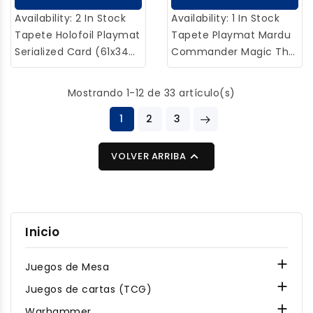
Availability:
2 In Stock
Availability:
1 In Stock
Tapete Holofoil Playmat
Tapete Playmat Mardu
Serialized Card (61x34
Commander Magic The
cm) Magic The
Gathering - Ultra Pro
Gathering Multiplanar
Mostrando 1-12 de 33 artículo(s)
Race - Ultra Pro
1
2
3

VOLVER ARRIBA
Inicio

Juegos de Mesa

Juegos de cartas (TCG)

Warhammer