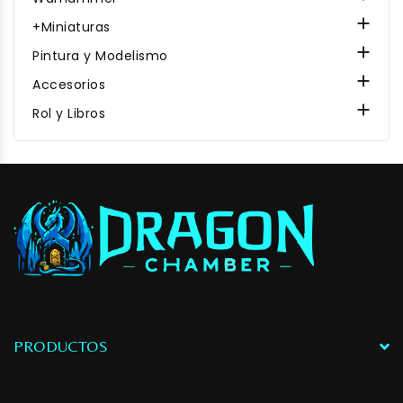

+Miniaturas

Pintura y Modelismo

Accesorios

Rol y Libros
PRODUCTOS