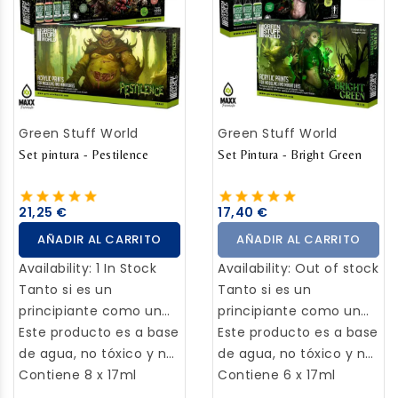
que aparezca el color
máximo y la capa base
ya no sea visible. Cada
capa debe secarse
antes de aplicar la
próxima capa. Use
Green Stuff World
Green Stuff World
barniz solo cuando la
pintura esté
Set pintura - Pestilence
Set Pintura - Bright Green
completamente seca.
21,25 €
17,40 €
AÑADIR AL CARRITO
AÑADIR AL CARRITO
Availability:
1 In Stock
Availability:
Out of stock
Tanto si es un
Tanto si es un
principiante como un
principiante como un
aficionado con
Este producto es a base
aficionado con
Este producto es a base
experiencia, este set
de agua, no tóxico y no
experiencia, este set
de agua, no tóxico y no
Maxx Formula puede
contiene látex. Antes de
Contiene 8 x 17ml
Maxx Formula puede
contiene látex. Antes de
Contiene 6 x 17ml
ayudarle a llevar sus
usarlo, asegúrese de
ayudarle a llevar sus
usarlo, asegúrese de