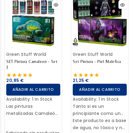
Green Stuff World
Green Stuff World
SET Pintura Camaleon - Set
Set Pintura - Piel Malefica
3
20,85 €
21,25 €
AÑADIR AL CARRITO
AÑADIR AL CARRITO
Availability:
1 In Stock
Availability:
1 In Stock
Las pinturas
Tanto si es un
metalizadas Camaleón
principiante como un
tienen la propiedad de
aficionado con
Este producto es a base
cambiar de color
experiencia, este set
de agua, no tóxico y no