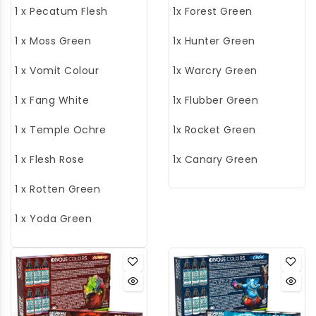
1 x Pecatum Flesh
1x Forest Green
proyectos al siguiente
agitar bien el envase.
proyectos al siguiente
agitar bien el envase.
nivel.
También viene con una
nivel.
También viene con una
1 x Moss Green
1x Hunter Green
bola mezcladora de
bola mezcladora de
acero inoxidable para
acero inoxidable para
1 x Vomit Colour
1x Warcry Green
garantizar una
garantizar una
distribución uniforme
1 x Fang White
distribución uniforme
1x Flubber Green
de la pintura.
de la pintura.
1 x Temple Ochre
1x Rocket Green
1 x Flesh Rose
1x Canary Green
1 x Rotten Green
1 x Yoda Green