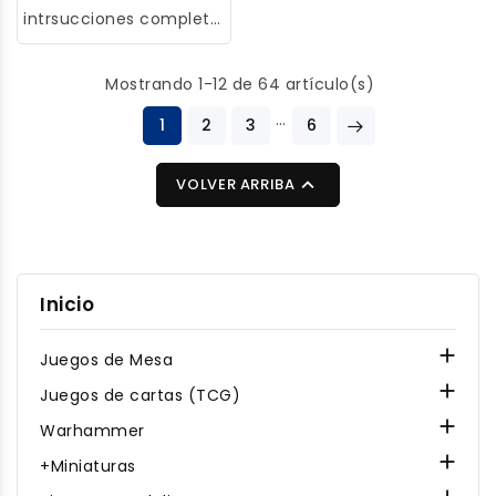
manteniendo la pintura
pinturas.
intrsucciones completo
fresca y sin
con consejos y trucos
desperdiciarla. Apto
Mostrando 1-12 de 64 artículo(s)
solo para pinturas
acrílicas. Es ideal para
…
1
2
3
6
ambientes cálidos y
secos.

VOLVER ARRIBA
Inicio

Juegos de Mesa

Juegos de cartas (TCG)

Warhammer

+Miniaturas