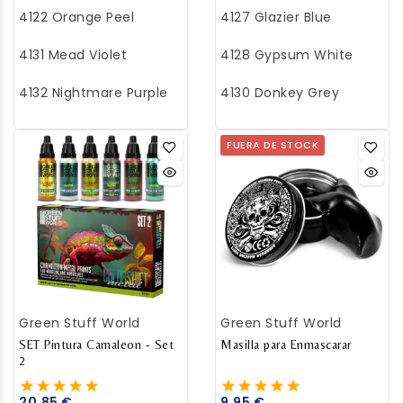
4122 Orange Peel
4127 Glazier Blue
4131 Mead Violet
4128 Gypsum White
4132 Nightmare Purple
4130 Donkey Grey
FUERA DE STOCK
Green Stuff World
Green Stuff World
SET Pintura Camaleon - Set
Masilla para Enmascarar
2
20,85 €
9,95 €