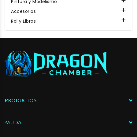

Pintura y Modelismo

Accesorios

Rol y Libros
PRODUCTOS
AYUDA