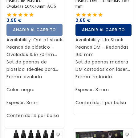
Peanas de Plástico -
Peanas DM - Redondas 160
Ovaladas 105x70mm AOS
mm
3,95 €
2,65 €
AÑADIR AL CARRITO
AÑADIR AL CARRITO
Availability:
Out of stock
Availability:
1 In Stock
Peanas de plástico -
Peanas DM - Redondas
Ovaladas 105x70mm
160 mm
AOS
Set de peanas de
Set de peanas madera
plástico. Ideales para
DM cortadas con láser
modelismo, wargames,
Forma: ovalada
de alta precisión.
Forma: redonda
juegos de rol,
Ideales para
Color: negro
Espesor: 3 mm
miniaturas...
modelismo, wargames,
juegos de rol,
Espesor: 3mm
Contenido: 1 por bolsa
miniaturas, etc.
Contenido: 4 por bolsa