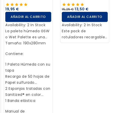
se retira, dejando unos
perfecto para proteger
19,95 €
13,50 €
15,25 €
bordes limpios y nítidos.
áreas de pintura y crear
AÑADIR AL CARRITO
AÑADIR AL CARRITO
patrones de camuflaje.
Availability:
2 In Stock
Availability:
2 In Stock
La paleta húmeda GSW
Este pack de
o Wet Palette es una
rotuladores recargables
paleta que, a diferencia
Tamaño: 190x280mm
es una opción fiable
de las paletas
para una amplia gama
Contiene:
tradicionales, retrasa el
de usos, como
proceso de secado
manualidades, dibujo o
1 Paleta Húmeda con su
natural de la pintura
proyectos
tapa
que se vaya a utilizar.
profesionales. Cada
Recarga de 50 hojas de
Esto hace que la pintura
rotulador está diseñado
Papel sulfurado
de la paleta siga siendo
con un depósito
semipermeable
2 Esponjas tratadas con
utilizable durante mas
recargable que facilita
Sanitized® en color
tiempo, lo que permite
su reutilización
blanco
1 Banda elástica
tener sesiones de
añadiendo una amplia
pintura más largas
gama de tintas o
Manual de