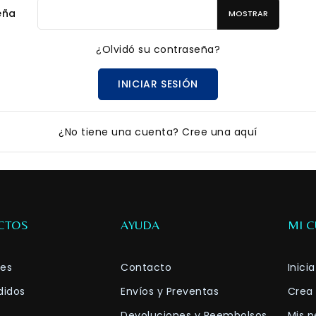
eña
MOSTRAR
¿Olvidó su contraseña?
INICIAR SESIÓN
¿No tiene una cuenta? Cree una aquí
CTOS
AYUDA
MI 
es
Contacto
Inici
didos
Envíos y Preventas
Crea
Devoluciones y Reembolsos
Mis p