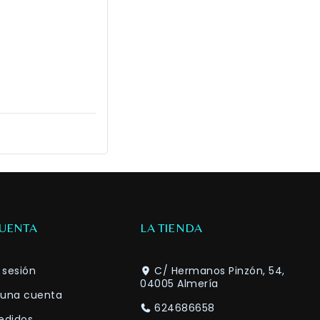
CUENTA
LA TIENDA
a sesión
C/ Hermanos Pinzón, 54,
04005 Almería
 una cuenta
624686658
edidos