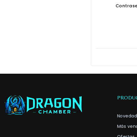
Contras
PRODU
Novedad
Más ven
Ofertas