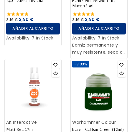
140 - Arena Tostada
Barniz Poliuretano Ultra
Mate 18 ml
2,90 €
2,90 €
3,16 €
3,16 €
AÑADIR AL CARRITO
AÑADIR AL CARRITO
Availability:
7 In Stock
Availability:
7 In Stock
Barniz permanente y
muy resistente, seca al
tacto en una hora.
-8,33%
Recomendamos aplicar
con intervalos de 24
horas, a pincel o a
aerógrafo (0.4 mm), sin
necesidad de diluir.
Limpiar con agua y
jabón.
AK Interactive
Warhammer Colour
Matt Red 17ml
Base - Caliban Green (12ml)