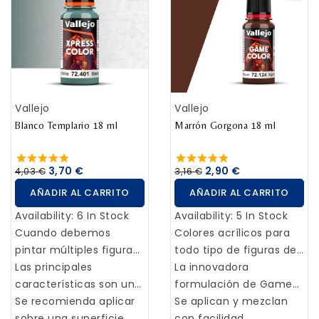
acentuando los
escurrida y acumulada
difuminar con un pincel
recovecos. Una vez
en cualquier tipo de
limpio y humedecido en
aplicadas se secan y
maqueta.
White Spirit después de
ofrecen un sombreado
unos minutos, para
muy efectivo para tus
suavizar el efecto.
miniaturas.
Vallejo
Vallejo
Blanco Templario 18 ml
Marrón Gorgona 18 ml
3,70 €
2,90 €
4,03 €
3,16 €
AÑADIR AL CARRITO
AÑADIR AL CARRITO
Availability:
6 In Stock
Availability:
5 In Stock
Cuando debemos
Colores acrílicos para
pintar múltiples figuras
todo tipo de figuras de
de una forma rápida, la
Las principales
Fantasía y Wargames.
La innovadora
alternativa es usar
características son una
formulación de Game
Xpress Color, colores
excelente capilaridad
Se recomienda aplicar
Color presenta una
Se aplican y mezclan
mates de formulación
que permite al color
sobre una superficie
gran mejora en la
con facilidad,