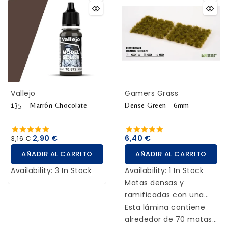
Vallejo
Gamers Grass
135 - Marrón Chocolate
Dense Green - 6mm
2,90 €
6,40 €
3,16 €
AÑADIR AL CARRITO
AÑADIR AL CARRITO
Availability:
3 In Stock
Availability:
1 In Stock
Matas densas y
ramificadas con una
mezcla de diferentes
Esta lámina contiene
tonos de verde. Ideales
alrededor de 70 matas