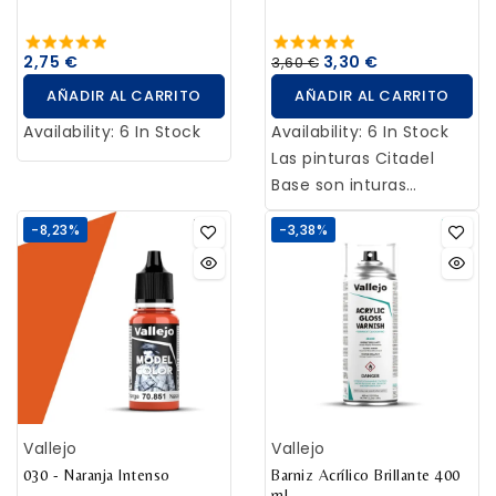
2,75 €
3,30 €
3,60 €
AÑADIR AL CARRITO
AÑADIR AL CARRITO
Availability:
6 In Stock
Availability:
6 In Stock
Las pinturas Citadel
Base son inturas
acrílicas de gran
-8,23%
-3,38%
calidad diseñadas
especialmente para dar
capas base a tus
miniaturas Citadel de
forma rápida fácil.
Están diseñadas para
dar un acabado
elegante sobre
Vallejo
Vallejo
imprimación blanca o
030 - Naranja Intenso
negra con una única
Barniz Acrílico Brillante 400
ml