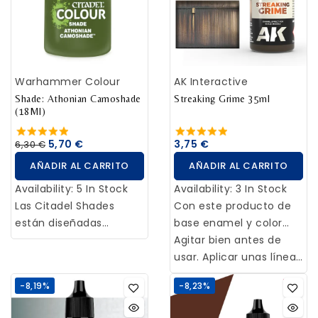
temperaturas. No hay
una fecha mínima, ni
máxima a partir de la
cual se generarán los
hongos, pero una buena
Warhammer Colour
AK Interactive
conservación extenderá
Shade: Athonian Camoshade
Streaking Grime 35ml
su efectividad muchos
(18Ml)
meses.
5,70 €
3,75 €
6,30 €
AÑADIR AL CARRITO
AÑADIR AL CARRITO
Availability:
5 In Stock
Availability:
3 In Stock
Las Citadel Shades
Con este producto de
están diseñadas
base enamel y color
especialmente para
ligeramente verdoso-
Agitar bien antes de
fluir sobre el resto de
amarronado, el
usar. Aplicar unas líneas
pinturas y en los huecos
modelista puede
irregulares con un
-8,19%
-8,23%
de tus miniaturas,
representar fácilmente
pincel desde la parte
definiendo detalles y
efectos de suciedad
superior de un panel y