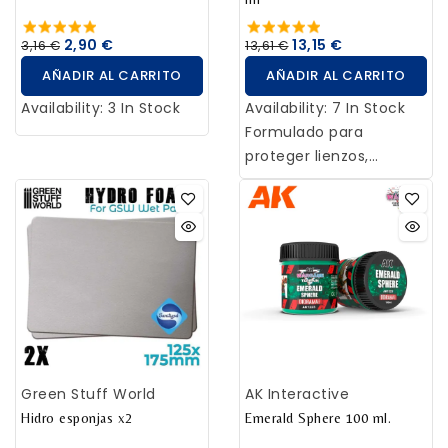
capa.
2,90 €
13,15 €
3,16 €
13,61 €
AÑADIR AL CARRITO
AÑADIR AL CARRITO
Availability:
3 In Stock
Availability:
7 In Stock
Formulado para
proteger lienzos,
madera imprimada,
metal, resina, algunos
plásticos y en general
superficies barnizables.
Proporciona una
protección duradera,
flexible y no amarillea,
no solo a las pinturas
acrílicas, sino también
Green Stuff World
AK Interactive
a las superficies
Hidro esponjas x2
pintadas con óleos. Muy
Emerald Sphere 100 ml.
transparente, secado