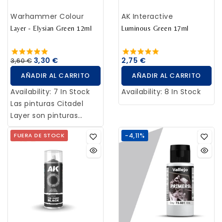
estabilidad y
generación de
Warhammer Colour
AK Interactive
permanencia.
extraordinaria
resistencia.
Layer - Elysian Green 12ml
Luminous Green 17ml
3,30 €
2,75 €
3,60 €
AÑADIR AL CARRITO
AÑADIR AL CARRITO
Availability:
7 In Stock
Availability:
8 In Stock
Las pinturas Citadel
Layer son pinturas
acrílicas de alta calidad
FUERA DE STOCK
-4,11%
que te ofrecen una
amplia gama de colores
y tonos entre los que
elegir a la hora de
pintar tus miniaturas.
Están diseñadas para
usarse directamente