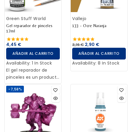
ficción. Efectos como
Citadel.
verdín, óxido o
Green Stuff World
Vallejo
corrosión nos
Gel reparador de pinceles
133 - Ocre Naranja
permitirán aportar
17ml
texturas y efectos de
desgaste en figuras,
4,45 €
2,90 €
3,16 €
escenas y dioramas.
AÑADIR AL CARRITO
AÑADIR AL CARRITO
Availability:
1 In Stock
Availability:
8 In Stock
El gel reparador de
pinceles es un producto
utilizado para revivir y
-7,58%
restaurar la forma de
las pinceles de pintura.
Contiene una mezcla
de agentes
acondicionadores y
disolventes que actúan