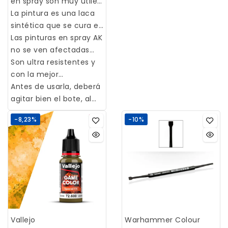
recomienda su uso
en spray son muy útiles
posteriores. Vallejo
antes de pintar.
para pintar superficies
La pintura es una laca
Primers no oculta los
Funciona en plástico,
grandes o pequeñas.
sintética que se cura en
detalles de la maqueta
resina y metal.
poco tiempo gracias a
Las pinturas en spray AK
y se puede aplicar
sus disolventes de
no se ven afectadas
sobre diversas
rápida evaporación.
por las pinturas
Son ultra resistentes y
superficies como
acrílicas, los esmaltes o
con la mejor
resina, pvc, latón, metal
el weathering extremo.
adherencia.
Antes de usarla, deberá
blanco o madera.
agitar bien el bote, al
menos un minuto para
-8,23%
-10%
conseguir una buena
mezcla.
Vallejo
Warhammer Colour