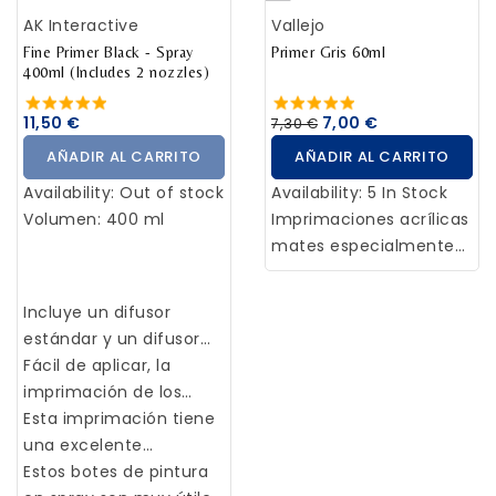
sobre las pinturas
AK Interactive
Vallejo
Citadel Base (y sobre
otras pinturas Layer) sin
Fine Primer Black - Spray
Primer Gris 60ml
400ml (Includes 2 nozzles)
necesidad de mezclar.
Al usar varias layer
11,50 €
7,00 €
7,30 €
puedes crear un
AÑADIR AL CARRITO
AÑADIR AL CARRITO
acabado rico y natural
en tus miniaturas que
Availability:
Out of stock
Availability:
5 In Stock
tendrán un aspecto
Volumen: 400 ml
Imprimaciones acrílicas
fantástico en el campo
mates especialmente
de batalla.
formuladas para
aerografía. La
Incluye un difusor
imprimación es la
estándar y un difusor
primera capa de color
fino.
Fácil de aplicar, la
que se aplica sobre la
imprimación de los
maqueta con la
modelos y figuras será
Esta imprimación tiene
finalidad de preparar la
más sencilla y eficaz.
una excelente
superficie para los
cobertura y agarre. Se
Estos botes de pintura
procesos de pintura