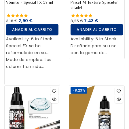
Vómito - Special FX 18 ml
Pincel M Texture Spreader
citadel
2,90 €
7,43 €
3,16 €
8,25 €
AÑADIR AL CARRITO
AÑADIR AL CARRITO
Availability:
6 In Stock
Availability:
5 In Stock
Special FX se ha
Diseñada para su uso
reformulado en su
con la gama de
totalidad con el fin de
Modo de empleo: Los
pinturas Citadel
reproducir diferentes
colores han sido
Texture, esta espátula
efectos sobre
formulados para su
mediana (M Texture)
miniaturas y
aplicación a pincel.
permite crear peanas
escenificaciones de
detalladas e
-8,23%
fantasía. Sangre, bilis,
interesantes para todas
vómitos y otras
tus miniaturas. Esta
texturas orgánicas, son
herramienta de dos
ideales para aplicar
cabezas es ideal para
sobre figuras
aplicar texturas a
fantásticas o de ciencia
cualquier peana