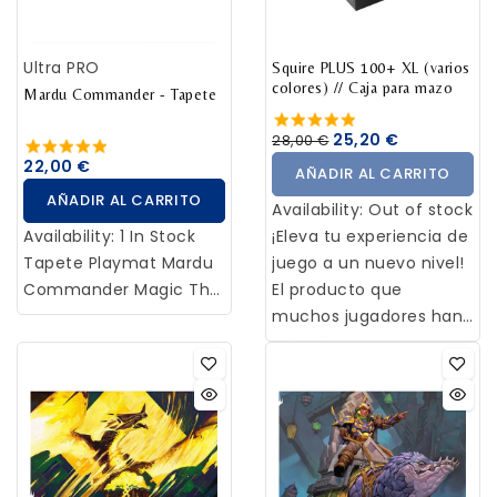
deslizamientos,
asegurando estabilidad
Ultra PRO
en cada jugada. El
Squire PLUS 100+ XL (varios
colores) // Caja para mazo
Mardu Commander - Tapete
borde cosido aporta un
acabado premium y
25,20 €
28,00 €
mayor resistencia. Con
22,00 €
AÑADIR AL CARRITO
unas dimensiones
AÑADIR AL CARRITO
aproximadas de 610 x
Availability:
Out of stock
343 mm
Availability:
1 In Stock
¡Eleva tu experiencia de
Tapete Playmat Mardu
juego a un nuevo nivel!
Commander Magic The
El producto que
Gathering - Ultra Pro
muchos jugadores han
estado esperando
impacientemente:
nuestro valorado
modelo Squire en una
versión PLUS mejorada.
El modelo Squire PLUS