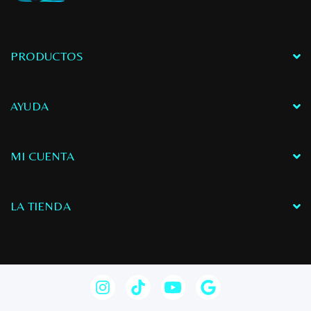
suave, protegen las
cartas durante las
partidas, mientras que
su base de goma
PRODUCTOS
antideslizante asegura
estabilidad. Con
dimensiones
AYUDA
aproximadas de 61 cm x
34 cm.
MI CUENTA
LA TIENDA