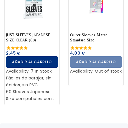
JUST SLEEVES JAPANESE
Outer Sleeves Matte
SIZE CLEAR (60)
Standard Size
2,45 €
4,00 €
AÑADIR AL CARRITO
AÑADIR AL CARRITO
Availability:
7 In Stock
Availability:
Out of stock
Fáciles de barajar, sin
ácidos, sin PVC.
60 Sleeves Japanese
Size compatibles con:
Yu-Gi-Oh! ™ Naruto™, …
¡y muchos, muchos
más!