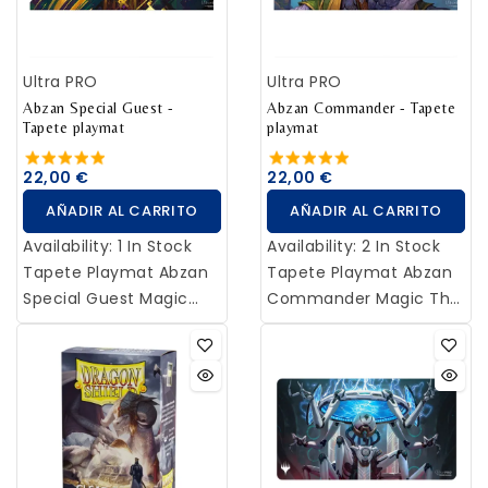
100+ XL es una caja
para mazos de calidad
prémium, diseñada
Ultra PRO
Ultra PRO
específicamente para
Abzan Special Guest -
el popular formato
Abzan Commander - Tapete
Tapete playmat
playmat
Commander de Magic:
The Gathering™. Incluye
22,00 €
22,00 €
una funda Slide Card
AÑADIR AL CARRITO
AÑADIR AL CARRITO
Case para mostrar la
carta Commander o la
Availability:
1 In Stock
Availability:
2 In Stock
superior con protección
Tapete Playmat Abzan
Tapete Playmat Abzan
UVA adicional. Gracias a
Special Guest Magic
Commander Magic The
su innovadora posición,
The Gathering - Ultra
Gathering - Ultra Pro
el mazo guardado se
Pro
puede indentificar
fácilmente sin abrir la
caja. La funda Slide
Card Case también
puede extraerse y