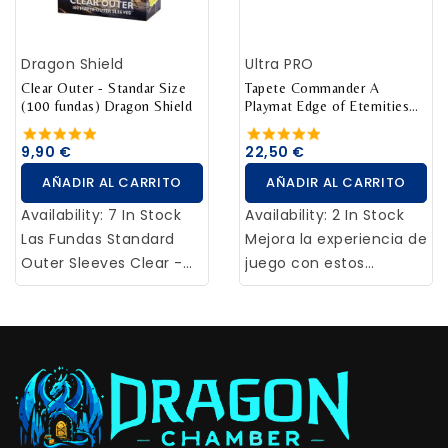
usarse durante el juego.
Dragon Shield
Ultra PRO
Clear Outer - Standar Size
Tapete Commander A
(100 fundas) Dragon Shield
Playmat Edge of Eternities
Magic The Gathering
9,90 €
22,50 €
AÑADIR AL CARRITO
AÑADIR AL CARRITO
Availability:
7 In Stock
Availability:
2 In Stock
Las Fundas Standard
Mejora la experiencia de
Outer Sleeves Clear -
juego con estos
Standar Size (100
tapetes para Magic:
fundas) Dragon Shield
The Gathering,
de tamaño 63mm x
decorados con arte
88mm son una
oficial de las cartas
combinación perfecta
más icónicas.
de durabilidad y
Diseñados con una
capacidad de barajar.
superficie de tela