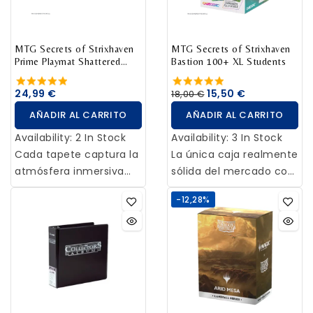
perfectas para usarlas
en doble funda. Tanto
la parte delantera
MTG Secrets of Strixhaven
MTG Secrets of Strixhaven
Prime Playmat Shattered
Bastion 100+ XL Students
como la trasera son
sanctum
transparentes y son 100
24,99 €
15,50 €
18,00 €
% seguras para su
AÑADIR AL CARRITO
AÑADIR AL CARRITO
archivo (libres de ácido
y PVC).
Availability:
2 In Stock
Availability:
3 In Stock
Cada tapete captura la
La única caja realmente
atmósfera inmersiva
sólida del mercado con
del juego y la
una ventana trasera
-12,28%
transporta
transparente que
directamente a tu
permite exhibir tu carta
mesa. Además, están
superior o la carta
acolchados con 2 mm
Commander sin
de caucho natural para
necesidad de abrirla.
proteger tus cartas de
Una innovación
la suciedad y de los
exclusiva que coloca al