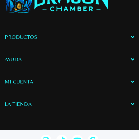
druida del año. Así que
preparad vuestras
hoces… ¡y que empiece
la competición!
PRODUCTOS
AYUDA
MI CUENTA
LA TIENDA