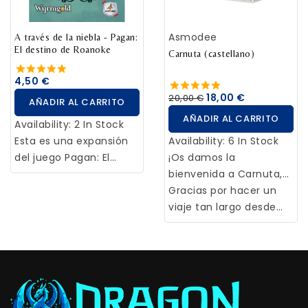
de todos los tiempos
clásico Quick Stop.
jugador tiene que
con King of New York.
responder con rapidez
Asmodee
A través de la niebla - Pagan:
una palabra
El destino de Roanoke
relacionada con el
Carnuta (castellano)
tema. El primero en
4,50 €
quedarse sin cartas
18,00 €
20,00 €
AÑADIR AL CARRITO
gana la ronda. El
AÑADIR AL CARRITO
primero en ganar 3
Availability:
2 In Stock
rondas, gana la partida.
Esta es una expansión
Availability:
6 In Stock
del juego Pagan: El
¡Os damos la
destino de Roanoke,
bienvenida a Carnuta,
que usa las fichas de
el ritual druídico anual!
Gracias por hacer un
Penumbra. Las reglas
viaje tan largo desde
para las fichas de
vuestras tierras lejanas
Penumbra las puedes
para venir hasta aquí.
encontrar en la
Como ya es tradición,
expansión Más allá de
hemos organizado una
las empalizadas.
competición de
pociones para elegir al