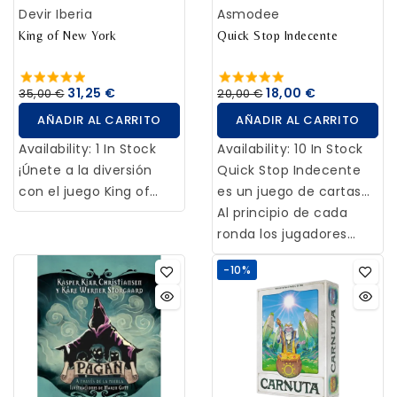
Devir Iberia
Asmodee
están temblando las
adicionales en todos los
manos?
King of New York
mapas de Nucleum.
Quick Stop Indecente
¿Serás capaz de
adaptar tus estrategias
31,25 €
18,00 €
35,00 €
20,00 €
para dominar estas
AÑADIR AL CARRITO
AÑADIR AL CARRITO
nuevas herramientas?
Availability:
1 In Stock
Availability:
10 In Stock
¡Únete a la diversión
Quick Stop Indecente
con el juego King of
es un juego de cartas
New York! Conviértete
rápido, divertido e
Al principio de cada
en un monstruo
impredecible para
ronda los jugadores
gigante y enfréntate a
mayores de 16 años. Los
reparten un número de
-10%
otras criaturas
jugadores deben
cartas de letra a cada
gigantescas; destruye
deshacerse de sus
jugador según su edad.
rascacielos, consigue
letras respondiendo
Una vez empieza la
nuevas habilidades y
palabras relacionadas
ronda, se gira la carta
conviértete en el
con categorías más
central, la cual desvela
monstruo más famoso
rebeldes que en el
una temática. Cada