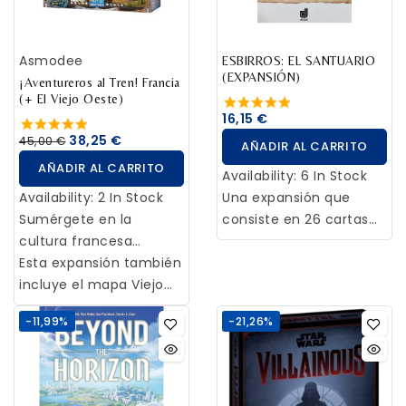
Asmodee
ESBIRROS: EL SANTUARIO
(EXPANSIÓN)
¡Aventureros al Tren! Francia
(+ El Viejo Oeste)
16,15 €
38,25 €
45,00 €
AÑADIR AL CARRITO
AÑADIR AL CARRITO
Availability:
6 In Stock
Availability:
2 In Stock
Una expansión que
Sumérgete en la
consiste en 26 cartas
cultura francesa
nuevas para nueve
durante el
Esta expansión también
nuevos efectos que
impresionismo y la
incluye el mapa Viejo
podrían ayudarte a
revolución industrial. El
Oeste donde hasta seis
convertirte en el
-11,99%
-21,26%
sistema ferroviario es
jugadores pueden
próximo Senescal de
un lienzo en blanco
desarrollar su red
Montfleury. ¿Te
esperando tus
ferroviaria empezando
encontrarás con la
pinceladas. Sin
desde sus ciudades
Sauvageonne para