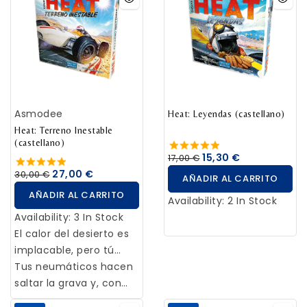
expansión, el desarrollo
beneficios. Gestiona tu
astuto para cumplir tu
y la producción, la
producción de recursos
oscuro destino antes
investigación y el
y apoya el crecimiento
que tus oponentes?
avance tecnológico.
de tu comunidad.
Explora tierras, coloniza
aldeas, fortifica
Asmodee
ciudades y construye
Heat: Leyendas (castellano)
estructuras únicas.
Heat: Terreno Inestable
(castellano)
15,30 €
17,00 €
27,00 €
30,00 €
AÑADIR AL CARRITO
AÑADIR AL CARRITO
Availability:
2 In Stock
Availability:
3 In Stock
El calor del desierto es
implacable, pero tú
también... ¡Pisa a fondo
Tus neumáticos hacen
el acelerador!!!
saltar la grava y, con
una sacudida