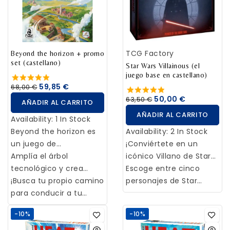
embargo, antes de que
natales.
perder puntos de
puedas reclamar los
prestigio frente a tus
recorridos, ¡vas a tener
oponentes? ¿Utilizarás
que construir las vías! Y
al Bourrel para
TCG Factory
no pierdas de vista a los
Beyond the horizon + promo
descartar cartas a tus
set (castellano)
adversarios, porque
oponentes?
Star Wars Villainous (el
juego base en castellano)
pueden reclamar el
59,85 €
68,00 €
recorrido al que tanto
50,00 €
63,50 €
AÑADIR AL CARRITO
esfuerzo has dedicado
AÑADIR AL CARRITO
para poder construirlo…
Availability:
1 In Stock
Beyond the horizon es
Availability:
2 In Stock
un juego de
¡Conviértete en un
civilizaciones en el que
Amplía el árbol
icónico Villano de Star
los jugadores compiten
tecnológico y crea
Wars! Usa tu influencia
Escoge entre cinco
para convertirse en la
inventos
¡Busca tu propio camino
siniestra y tus
personajes de Star
sociedad más
extraordinarios. Sé el
para conducir a tu
habilidades únicas para
Wars: Darth Vader, Asajj
influyente de la historia
primero en conocer a
pueblo hacia la gloria
manejar la situación a
Ventress, Kylo Ren, Moff
-10%
-10%
a través de la
los líderes de la historia
eterna!
tu favor. ¿Eres lo
Gideon o General
exploración y la
y en obtener sus
suficiente poderoso y
Grievous.