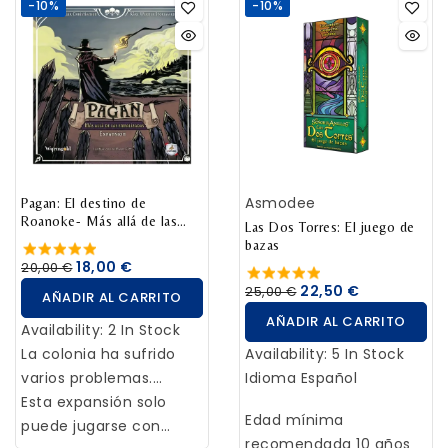
-10%
-10%
vertiginosa, tu coche
empieza a hacer un
trompo. Embrague.
Marcha. Acelerador. El
motor ruge y tu bólido
se lanza hacia la
próxima curva trazando
una línea recta
Asmodee
perfecta. Esta vez te
Pagan: El destino de
Roanoke- Más allá de las
has librado, pero presta
Las Dos Torres: El juego de
empalizadas
bazas
atención a la grava
18,00 €
20,00 €
suelta que hay en la
22,50 €
25,00 €
AÑADIR AL CARRITO
pista
AÑADIR AL CARRITO
Availability:
2 In Stock
La colonia ha sufrido
Availability:
5 In Stock
varios problemas.
Idioma
Español
Incluso sin la
Esta expansión solo
Edad mínima
desconcertante
puede jugarse con
recomendada
10 años