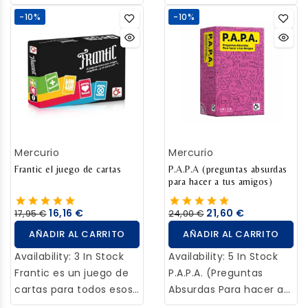
que podréis divertiros
propone todo un reto
-10%
-10%
en cualquier fiesta y
¡Que no te pillen! En
reunión familiar, lleno
este party game, cada
de preguntas “random”
jugador tiene seis
con respuestas que
misiones secretas que
huelen… a podrido ¡No
conseguir. El primero
te puedes fiar ni de la
que sea capaz de
abu!
cumplir con tres de
estas misiones, se hará
Mercurio
Mercurio
con la victoria. Tendréis
Frantic el juego de cartas
que estar alerta para
P.A.P.A (preguntas absurdas
para hacer a tus amigos)
pillar a un jugador...
¡antes de que os pillen a
16,16 €
21,60 €
17,95 €
24,00 €
vosotros!
AÑADIR AL CARRITO
AÑADIR AL CARRITO
Availability:
3 In Stock
Availability:
5 In Stock
Frantic es un juego de
P.A.P.A. (Preguntas
cartas para todos esos
Absurdas Para hacer a
amigos vengativos y un
tus Amigos) es el party