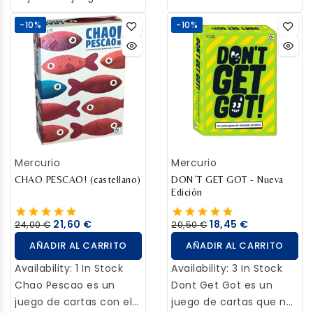
mesa para toda la
largo de tres capítulos
-10%
-10%
familia en el que, a
juegas con la compañía
diferencia de otros
de personajes de
juegos del tipo de
cuentos, historias y
“preguntas y
leyendas.
respuestas”, no
necesitarás acertar la
pregunta para ganar
unos buenos puntos…
Mercurio
Mercurio
solo tendrás que
acercarte a la
CHAO PESCAO! (castellano)
DON´T GET GOT - Nueva
Edición
respuesta correcta.
21,60 €
18,45 €
24,00 €
20,50 €
AÑADIR AL CARRITO
AÑADIR AL CARRITO
Availability:
1 In Stock
Availability:
3 In Stock
Chao Pescao es un
Dont Get Got es un
juego de cartas con el
juego de cartas que nos