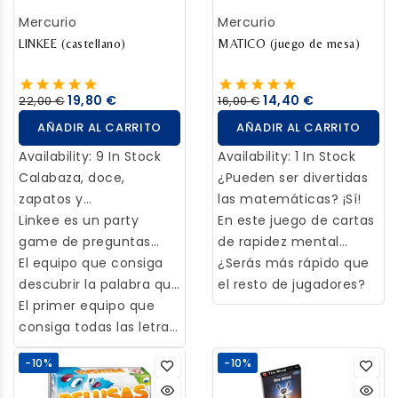
Maldita,con dos nuevos
Mercurio
Mercurio
modos de juego y
LINKEE (castellano)
nuevas cartas de reto,
MATICO (juego de mesa)
eventos y maldiciones.
19,80 €
14,40 €
22,00 €
16,00 €
AÑADIR AL CARRITO
AÑADIR AL CARRITO
Availability:
9 In Stock
Availability:
1 In Stock
Calabaza, doce,
¿Pueden ser divertidas
zapatos y
las matemáticas? ¡Sí!
hermanastra... ¿Qué
Linkee es un party
En este juego de cartas
une a estas cuatro
game de preguntas
de rapidez mental
palabras?
muy premiado por su
El equipo que consiga
deberás ser el primero
¿Serás más rápido que
ingenioso mecanismo:
descubrir la palabra que
en resolver el problema
el resto de jugadores?
hay que responder 4
enlaza esas 4
El primer equipo que
matemático uniendo
preguntas diferentes,
respuestas, conseguirá
consiga todas las letras
los números con el
de cultura popular, y
una letra.
de LINKEE, ¡ha ganado!
símbolo del mismo
-10%
-10%
sus respuestas tendrán
Sencillo.
color. Pero ¡cuidado!,
algo en común que hay
solo podrás decir una