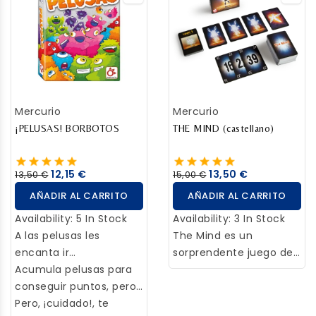
que descubrir, ¡el Linkee!
respuesta.
Mercurio
Mercurio
¡PELUSAS! BORBOTOS
THE MIND (castellano)
12,15 €
13,50 €
13,50 €
15,00 €
AÑADIR AL CARRITO
AÑADIR AL CARRITO
Availability:
5 In Stock
Availability:
3 In Stock
A las pelusas les
The Mind es un
encanta ir
sorprendente juego de
acumulándose, pero
Acumula pelusas para
cartas que es más que
cualquier corriente de
conseguir puntos, pero
eso, es un experimento,
aire puede hacer que
no cojas demasiadas o
Pero, ¡cuidado!, te
un viaje, una