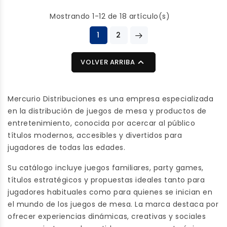
poco… ya tú sabes… Si
game de deducción y
Mostrando 1-12 de 18 artículo(s)
ya disfrutabas jugando
risas ideal para desvelar
al clásico UNO pero
1
2
los secretos más
buscas una versión
divertidos y extraños de
actualizada y mucho
tus amigos. Publicado

VOLVER ARRIBA
más adulta ¡este es tu
por Mercurio, este juego
juego!
le da un giro de tuerca
a los típicos juegos de
Mercurio Distribuciones es una empresa especializada
preguntas: ¡aquí lo
en la distribución de juegos de mesa y productos de
importante no es
entretenimiento, conocida por acercar al público
responder, sino adivinar
títulos modernos, accesibles y divertidos para
qué ha respondido tu
jugadores de todas las edades.
amigo a la pregunta
Su catálogo incluye juegos familiares, party games,
más absurda!
títulos estratégicos y propuestas ideales tanto para
jugadores habituales como para quienes se inician en
el mundo de los juegos de mesa. La marca destaca por
ofrecer experiencias dinámicas, creativas y sociales