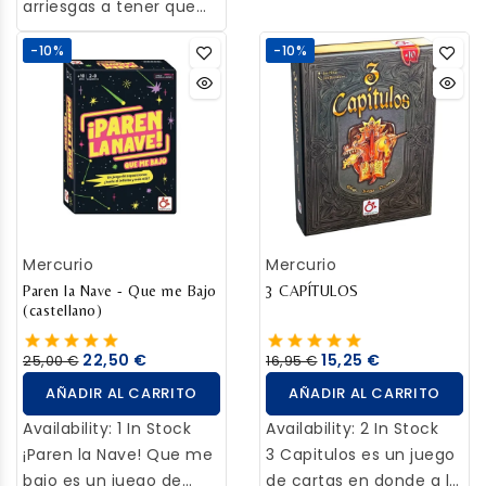
desaparezcan en un
¡puedes perder todas
arriesgas a tener que
experiencia en equipo
momento...
tus ganancias! Roba
descartar todas las
en la que no podrás
-10%
-10%
cartas para conseguir
cartas acumuladas...
intercambiar
puntos y decide si
información a la hora
parar... o seguir robando
de superar los distintos
otra carta.
retos. ¿Lograréis la
sincronización
necesaria para superar
el desafío?
Mercurio
Mercurio
Paren la Nave - Que me Bajo
3 CAPÍTULOS
(castellano)
22,50 €
15,25 €
25,00 €
16,95 €
AÑADIR AL CARRITO
AÑADIR AL CARRITO
Availability:
1 In Stock
Availability:
2 In Stock
¡Paren la Nave! Que me
3 Capitulos es un juego
bajo es un juego de
de cartas en donde a lo