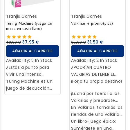
propósito de colonizar
el universo.
Tranjis Games
Tranjis Games
Turing Machine (juego de
Valkirias + promo(pica)
mesa en castellano)
37,95 €
31,50 €
40,00 €
35,00 €
AÑADIR AL CARRITO
AÑADIR AL CARRITO
Availability:
5 In Stock
Availability:
2 In Stock
¿Estás a punto para
¿PODRÍAN CUATRO
vivir una intensa
VALKIRIAS DETENER EL
experiencia de juego
Turing Machine es un
RAGNARÖK?
¡Forja tu propio destino!
cerebral?
juego de deducción
¡Lucha por liderar a las
competitivo. La premisa
Valkirias y prepárate
es sencilla: tendremos
para la batalla final!
En Valkirias, tomarás las
que descifrar un código
Pero ¿por qué esperar a
riendas de una valkiria
de tres dígitos con
que los monstruos
intrépida y te lanzarás
Un libro-juego épico:
valores del 1 al 5. Para
invadan nuestros
al corazón de la batalla.
Sumérgete en una
ello, deberemos