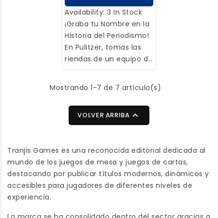
Availability:
3 In Stock
¡Graba tu Nombre en la
Historia del Periodismo!
En Pulitzer, tomas las
riendas de un equipo de
periodistas de
investigación en los
Mostrando 1-7 de 7 artículo(s)
convulsos años 70,
inmerso en eventos

VOLVER ARRIBA
como Vietnam y
Watergate. Tu tarea es
mantener el prestigio
Tranjis Games es una reconocida editorial dedicada al
del periódico y obtener
mundo de los juegos de mesa y juegos de cartas,
los recursos para
destacando por publicar títulos modernos, dinámicos y
completar la
accesibles para jugadores de diferentes niveles de
investigación del gran
experiencia.
reportaje, aquel que te
permitirá ganar el
La marca se ha consolidado dentro del sector gracias a