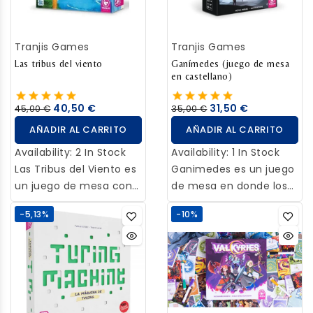
dados o desbloquear
corresponde según su
poderes únicos.
color.
Además del modo de
Tranjis Games
Tranjis Games
juego estándar,
Las tribus del viento
Ganímedes (juego de mesa
¡también incorpora un
en castellano)
modo rápido para el
juego base, dos mini
40,50 €
31,50 €
45,00 €
35,00 €
expansiones (Posada y
AÑADIR AL CARRITO
AÑADIR AL CARRITO
Guaridas), la opción de
Availability:
2 In Stock
Availability:
1 In Stock
ajustar la dificultad y
Las Tribus del Viento es
Ganimedes es un juego
una campaña con 5
un juego de mesa con
de mesa en donde los
misiones!
una ambientación en
jugadores
-5,13%
-10%
donde la explotación
representarán
inconsciente de la
diferentes
naturaleza nos ha
corporaciones
llevado a la catástrofe.
especializadas en
enviar colonos al
espacio, con el