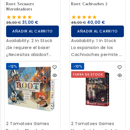
Root: Secuaces
Root: Cachivaches 2
Merodeadores
31,00 €
40,00 €
35,00 €
45,00 €
AÑADIR AL CARRITO
AÑADIR AL CARRITO
Availability:
2 In Stock
Availability:
1 In Stock
¡Se requiere el base!
La expansión de los
¿Necesitas aliados?
Cachivaches permite a
¡Aquí los tienes,
los jugadores medir sus
-12%
-10%
ardientes y feroces!
fuerzas contra cuatro
FUERA DE STOCK
Descubre estrategias
temibles facciones
únicas y haz del Bosque
automatizadas. Añadid
un lugar más salvaje
un jugador para
añadiendo a los
redondear una partida
secuaces. Mejor con
con pocos jugadores, ¡o
pocos jugadores, ¡genial
luchad juntos contra
con más!
ellos en una partida
2 Tomatoes Games
2 Tomatoes Games
cooperativa! Se