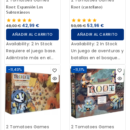
2 Tomatoes Games
2 Tomatoes Games
Root: Expansión Los
Root (castellano)
Subterráneos
42,99 €
53,96 €
48,00 €
59,95 €
AÑADIR AL CARRITO
AÑADIR AL CARRITO
Availability:
2 In Stock
Availability:
2 In Stock
Requiere el juego base.
Un juego de aventuras y
Adéntrate más en el
batallas en el bosque
mundo de Root con la
Root es el juego de
-11,43%
-11,11%
Expansión “Los
guerra y aventura
Subterráneos”, que
asimétrico definitivo, en
añade dos nuevas
el que de 2 a 4
facciones y un nuevo
intrépidos jugadores se
tablero.
enfrentan por el
dominio de un bosque
poblado por simpáticas
criaturas
2 Tomatoes Games
2 Tomatoes Games