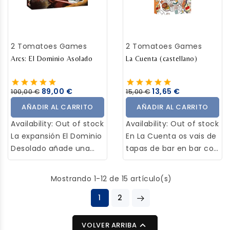
Imperio distante,
decadente y
negligente, que ahora
2 Tomatoes Games
2 Tomatoes Games
son libres para competir
Arcs: El Dominio Asolado
por el dominio, ya sea
La Cuenta (castellano)
mediante la batalla, la
recolección de recursos
89,00 €
13,65 €
100,00 €
15,00 €
escasos o la intriga
AÑADIR AL CARRITO
AÑADIR AL CARRITO
diplomática. Prepárate
para giros dramáticos
Availability:
Out of stock
Availability:
Out of stock
mientras te lanzas a
La expansión El Dominio
En La Cuenta os vais de
esta lucha galáctica
Desolado añade una
tapas de bar en bar con
innovadora campaña a
vuestro grupillo. En
Arcs. A lo largo de una
cada bar alguien tendrá
Mostrando 1-12 de 15 artículo(s)
trilogía de tres partidas,
que pagar la cuenta -
los jugadores guiarán a
1
2
¡intenta no ser tú!
sus facciones en una
Inevitablemente,
épica saga de ciencia
alguien se quedará sin

VOLVER ARRIBA