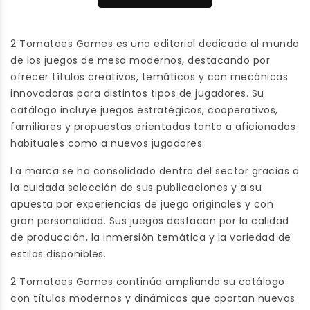
ficción donde cada
dinero. Cuando eso
decisión importa.
ocurra, gana quien le
quede más dinero.
2 Tomatoes Games es una editorial dedicada al mundo
de los juegos de mesa modernos, destacando por
ofrecer títulos creativos, temáticos y con mecánicas
innovadoras para distintos tipos de jugadores. Su
catálogo incluye juegos estratégicos, cooperativos,
familiares y propuestas orientadas tanto a aficionados
habituales como a nuevos jugadores.
La marca se ha consolidado dentro del sector gracias a
la cuidada selección de sus publicaciones y a su
apuesta por experiencias de juego originales y con
gran personalidad. Sus juegos destacan por la calidad
de producción, la inmersión temática y la variedad de
estilos disponibles.
2 Tomatoes Games continúa ampliando su catálogo
con títulos modernos y dinámicos que aportan nuevas