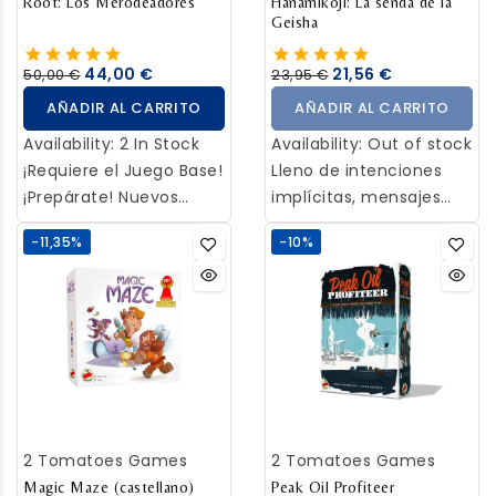
Root: Los Merodeadores
requiere el Juego Base y
Hanamikoji: La senda de la
Geisha
al menos UNA o AMBAS
de las siguientes
44,00 €
21,56 €
50,00 €
23,95 €
expansiones: Los
AÑADIR AL CARRITO
AÑADIR AL CARRITO
Ribereños o Los
Subterráneos
Availability:
2 In Stock
Availability:
Out of stock
¡Requiere el Juego Base!
Lleno de intenciones
¡Prepárate! Nuevos
implícitas, mensajes
invasores entran al
velados y acciones
-11,35%
-10%
mundo de Root en la
ocultas, los jugadores
expansión de los
representan
Merodeadores, la cual
patrocinadores rivales
añade dos nuevas
pero amigables que
facciones y cuatro
apoyan a Yoko, Tomoyo
secuaces
y otros a lo largo de su
viaje desde aprendiz
(maiko) a la geisha
2 Tomatoes Games
2 Tomatoes Games
completa (artista) y
Magic Maze (castellano)
quizás incluso al dueño
Peak Oil Profiteer