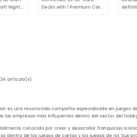
aft Night
Decks with 1 Premium Card
defini
to para
in each Deck, 2 Speciality
Gather
sión de
Reference Cards, 2
en el
dos para
Collectability Ad Cards, 4
Cada m
. Esta
Double-sided Tokens, 2
(98 no
 a hacer
Deck Boxes, 16-page Rules
foil), 
ágiles que
Booklet.
colecc
a jugar en
raras 
 una pizca
(mínim
s noches
ficha,
34 artículo(s)
ás, quien
hoja d
narse con
Pase d
ccionista
4 tarj
agic: The
destro
ast es una reconocida compañía especializada en juegos de 
age Mutant
¡Sumér
e las empresas más influyentes dentro del sector del hobby 
 puedes
FINAL 
no vamos a
partid
almente conocida por crear y desarrollar franquicias icón
.
os dentro de los juegos de cartas y los juegos de rol. Sus 