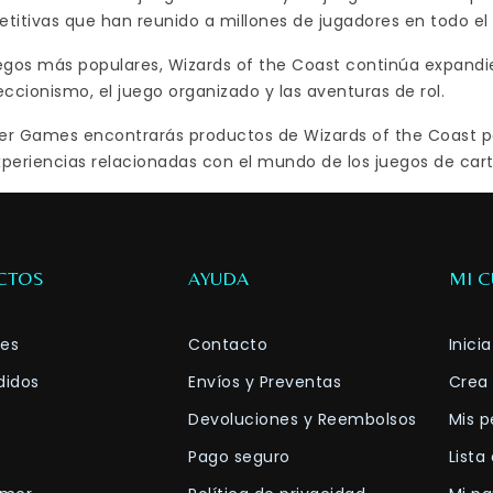
etitivas que han reunido a millones de jugadores en todo e
gos más populares, Wizards of the Coast continúa expandie
eccionismo, el juego organizado y las aventuras de rol.
 Games encontrarás productos de Wizards of the Coast pa
periencias relacionadas con el mundo de los juegos de carta
CTOS
AYUDA
MI 
es
Contacto
Inici
didos
Envíos y Preventas
Crea
Devoluciones y Reembolsos
Mis p
Pago seguro
Lista