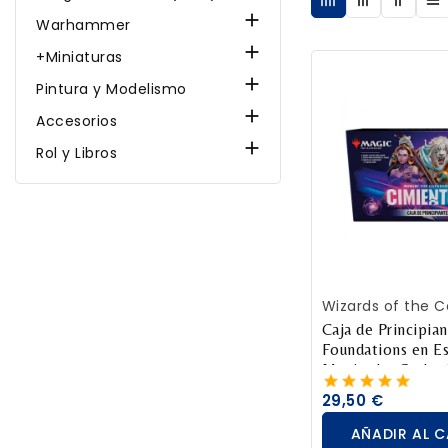

Warhammer

+Miniaturas

Pintura y Modelismo

Accesorios

Rol y Libros
AÑADIR AL 
Wizards of the C
Caja de Principia
Foundations en Es
Magic the Gather
29,50 €
AÑADIR AL 