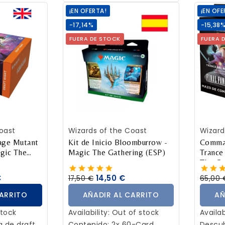
¡EN OFERTA!
¡EN OFE
-17,14%
-15,38
FUERA DE STOCK
FUERA 
CARRITO
AÑADIR AL CARRITO
AÑ
oast
Wizards of the Coast
Wizard
age Mutant
Kit de Inicio Bloomburrow -
Comman
agic The
Magic The Gathering (ESP)
Trance
The Ga
€
14,50 €
17,50 €
65,00 
CARRITO
AÑADIR AL CARRITO
AÑ
Stock
Availability:
Out of stock
Availab
a de draft
Contenido: 2x 60-Card
Descub