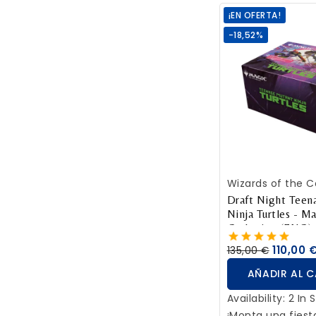
¡EN OFERTA!
-18,52%
AÑADIR AL 
Wizards of the C
Draft Night Teen
Ninja Turtles - M
Gathering (ENG)
110,00 
135,00 €
AÑADIR AL 
Availability:
2 In 
¡Monta una fiest