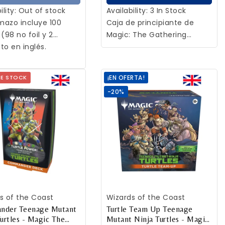
ility:
Out of stock
Availability:
3 In Stock
azo incluye 100
Caja de principiante de
(98 no foil y 2
Magic: The Gathering
rias foil tradicional
to en inglés.
Avatar: la leyenda de Aang.
rde), un sobre de
Juego de cartas de 2
ionista con 2 cartas
personas para mayores de
DE STOCK
¡EN OFERTA!
stra, 10 fichas de
13 años. Incluye 2 mazos
-20%
ras, caja
para aprender a jugar, 8
mazo, hoja de
mazos temáticos, 2
egia y tarjeta de
tapetes de juego, 2
ncia.
contadores de vidas
Spindown y mucho más.
Producto en Inglés.
ADIR AL CARRITO
AÑADIR AL CARRITO
s of the Coast
Wizards of the Coast
nder Teenage Mutant
Turtle Team Up Teenage
Turtles - Magic The
Mutant Ninja Turtles - Magic