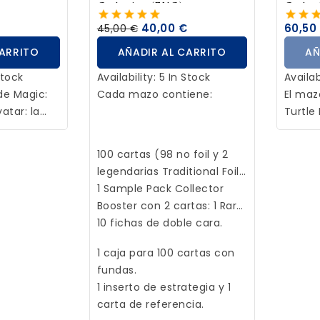
io para
que buscan ampliar su
Gathering (ENG)
Gather
tura en
colección con arte variado
40,00 €
60,50
45,00 €
y tierras de calidad. Ideal
CARRITO
AÑADIR AL CARRITO
AÑ
para garantizar que nunca
falten los recursos
Stock
Availability:
5 In Stock
Availab
esenciales en cada partida.
de Magic:
Cada mazo contiene:
El ma
atar: la
Turtle
:
The Black
Gather
aen 6
Mutant
100 cartas (98 no foil y 2
foil sin
un maz
legendarias Traditional Foil
e arte, 3
43 car
Borderless).
1 Sample Pack Collector
+ caballete
guarda
Booster con 2 cartas: 1 Rara
ficha 
o superior con marco
10 fichas de doble cara.
de est
alternativo (foil o no) y 1
refere
1 caja para 100 cartas con
Infrecuente en Traditional
fundas.
Foil.
1 inserto de estrategia y 1
carta de referencia.