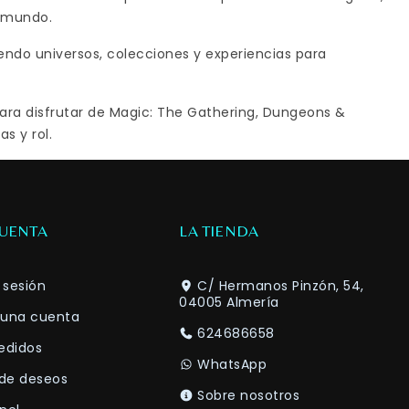
ganas, puedes recibir tú
l mundo.
esa radiación para obtener
ndo universos, colecciones y experiencias para
recursos adicionales. Por
otro lado, Maximus, como
buen creyente, convierte la
ra disfrutar de Magic: The Gathering, Dungeons &
chatarra en fuerza,
s y rol.
cosecha energía y
potencia su propia T-60
Power Armor.
CUENTA
LA TIENDA
a sesión
C/ Hermanos Pinzón, 54,
04005 Almería
 una cuenta
624686658
edidos
WhatsApp
 de deseos
Sobre nosotros