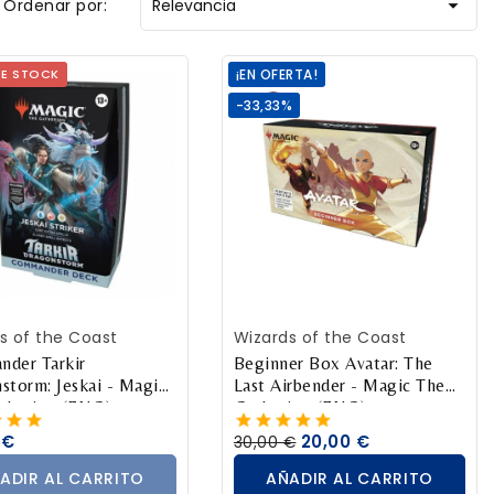

Ordenar por:
Relevancia
DE STOCK
¡EN OFERTA!
-33,33%
ADIR AL CARRITO
AÑADIR AL CARRITO
s of the Coast
Wizards of the Coast
der Tarkir
Beginner Box Avatar: The
storm: Jeskai - Magic
Last Airbender - Magic The
thering (ENG)
Gathering (ENG)
 €
20,00 €
30,00 €
ADIR AL CARRITO
AÑADIR AL CARRITO