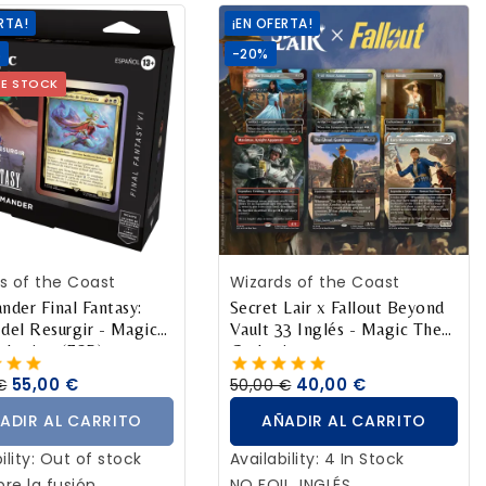
para mejorar tus tácticas.
RTA!
¡EN OFERTA!
Es el dojo perfecto para
%
-20%
que jugadores de todos los
DE STOCK
niveles se reúnan y
disfruten. Turtle Team-Up
incluye cuatro mazos de 60
cartas, un mazo de
enemigos con 11 jefes, 17
cartas de evento y cuatro
sobres de juego de 14
cartas de Magic: The
ADIR AL CARRITO
AÑADIR AL CARRITO
s of the Coast
Wizards of the Coast
Gathering Teenage Mutant
der Final Fantasy:
Secret Lair x Fallout Beyond
 del Resurgir - Magic
Vault 33 Inglés - Magic The
Ninja Turtles.
thering (ESP)
Gathering
55,00 €
40,00 €
€
50,00 €
ADIR AL CARRITO
AÑADIR AL CARRITO
ility:
Out of stock
Availability:
4 In Stock
re la fusión
NO FOIL. INGLÉS.