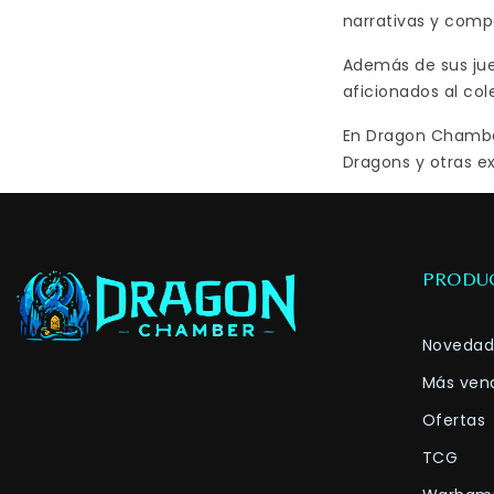
narrativas y comp
Además de sus jue
aficionados al col
En Dragon Chamber
Dragons y otras ex
PRODU
Novedad
Más ven
Ofertas
TCG