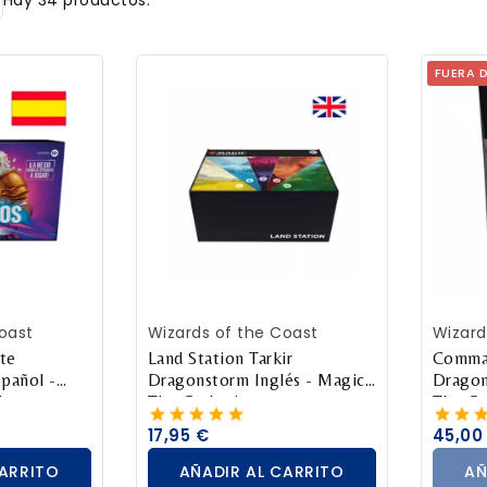
Hay 34 productos.
FUERA 
CARRITO
AÑADIR AL CARRITO
AÑ
oast
Wizards of the Coast
Wizard
nte
Land Station Tarkir
Comman
pañol -
Dragonstorm Inglés - Magic
Dragon
ing
The Gathering
The Ga
17,95 €
45,00
CARRITO
AÑADIR AL CARRITO
AÑ