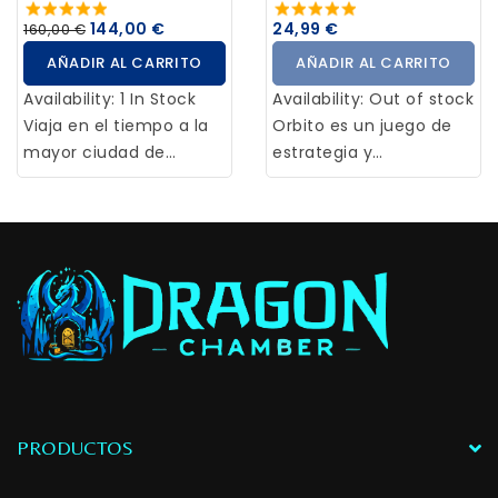
la Planta en un Tiesto y
variadas y divertidas.
144,00 €
24,99 €
160,00 €
a la Babosa Babeante, y
AÑADIR AL CARRITO
AÑADIR AL CARRITO
encuentra la manera
de llegar al Dragón de
Availability:
1 In Stock
Availability:
Out of stock
Plutonio.
Viaja en el tiempo a la
Orbito es un juego de
mayor ciudad de
estrategia y
mesoamérica. Sé
pensamiento avanzado.
testigo de la gloria y el
Un 4 en raya poco
ocaso de la poderosa
convencional por su
civilización
sistema de rotación del
precolombina. Elabora
table patentado.
estrategias, acumula
riqueza, gana el favor
de los dioses y
conviértete en el
constructor de la
magnífica Pirámide del
PRODUCTOS
Sol. Ahora con todas las