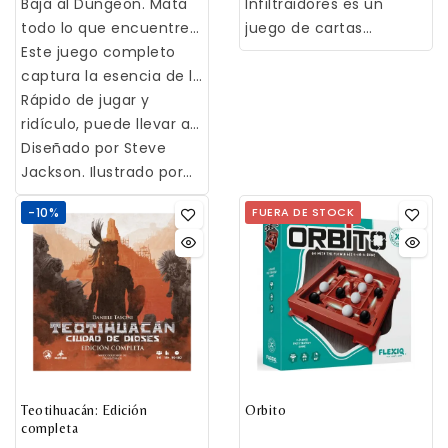
Baja al Dungeon. Mata
Infiltraidores es un
todo lo que encuentres.
juego de cartas
Apuñala a tus amigos y
Este juego completo
cooperativo de
quédate con sus cosas.
captura la esencia de la
deducción en el que
Toma el tesoro y corre.
"Experiencia Dungeon"
Rápido de jugar y
seréis Agentes de una
Admítelo. Te encanta.
sin todas esas idioteces
ridículo, puede llevar a
Organización secreta.
del rol. Todo lo que
cualquier grupo de
Diseñado por Steve
En cada partida, cierto
tienes que hacer es
jugadores de rol a la risa
Jackson. Ilustrado por
número de cartas se
matar monstruos y
histérica. Y mientras se
John Kovalic.
colocan bocabajo.
-10%
FUERA DE STOCK
coger objetos mágicos.
ríen, ¡róbales!
Tenéis que colaborar
¡Y qué objetos mágicos!
para identificar qué
Ponte el Yelmo Cornudo
cartas son mediante
y las Botas de
pistas, antes de que se
Invocación de
cumplan las
Hemorroides. Blande el
condiciones de fin de la
Báculo de Napalm o
partida. Las 20 misiones
quizás la Motosierra de
diferentes con reglas
Mutilación Sangrienta.
Teotihuacán: Edición
especiales os ofrecerán
Orbito
completa
Empieza masacrando a
experiencias muy