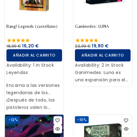
turno, quemaremos
en rejugabilidad y
construirás recintos,
distintos metales para
diversión gracias a
alojarás animales y
activar los poderes de
todos sus aportes y a
apoyarás proyectos de
las cartas y conseguir
sus nuevas formas de
Bang! Legends (castellano)
conservación en todo el
Ganímedes: LUNA
múltiples efectos,
ganar gama. ¡El
mundo. Los
como infligir daño o
continente de Alula
especialistas y los
16,20 €
19,80 €
18,00 €
22,00 €
avanzar en marcadores
siempre guarda más
edificios únicos lo
de misión.
AÑADIR AL CARRITO
AÑADIR AL CARRITO
sorpresas!
ayudarán a lograr este
objetivo.
Availability:
1 In Stock
Availability:
2 In Stock
Leyendas
Ganimedes: Luna es
una expansión para el
Encarna a las versiones
juego de mesa
legendarias de los
Ganimedes que
clásicos personajes de
¡Después de todo, los
expande los tableros de
BANG! Lleva a cabo
pistoleros valen lo
jugador con nuevas
hazañas heroicas (o
mismo que las historias
localizaciones, La luna a
-12%
-10%
alardea de ello) con el
que se cuentan sobre
un lado y el Concilio
fin de aumentar tu
ellos!
Ganymede a otro.
fama y mejorar tus