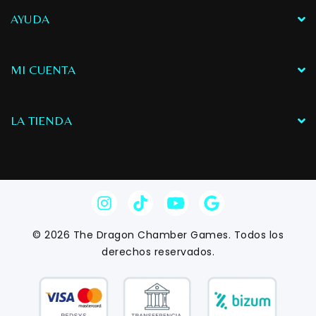
expansiones, contenido
promocional y más,
AYUDA
incluidos en una sola
caja y con
componentes
MI CUENTA
mejorados.
LA TIENDA
© 2026 The Dragon Chamber Games. Todos los
derechos reservados.