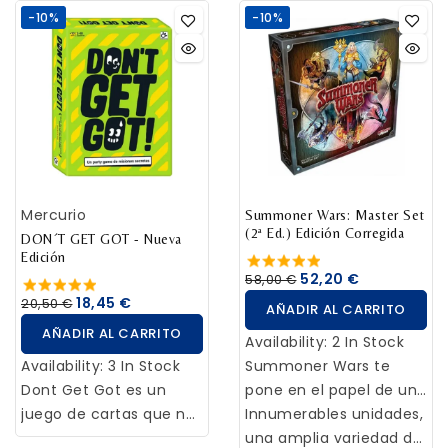
un innovador juego de
que podréis divertiros
-10%
-10%
enfrentarse a los
mesa cooperativo que
en cualquier fiesta y
Primigenios y, en última
ofrece una experiencia
reunión familiar, lleno
instancia, frustrar sus
de juego única y
de preguntas “random”
malvados designios.
desafiante para toda la
con respuestas que
familia. En Magic Maze,
huelen… a podrido ¡No
te unes a un mago, un
te puedes fiar ni de la
guerrero, un elfo y un
abu!
enano en una misión
Mercurio
audaz: robar artículos
Summoner Wars: Master Set
(2ª Ed.) Edición Corregida
mágicos de un
DON´T GET GOT - Nueva
Edición
laberinto que parece
52,20 €
58,00 €
una tienda, esencial
18,45 €
20,50 €
AÑADIR AL CARRITO
para sus próximas
AÑADIR AL CARRITO
aventuras. Este
Availability:
2 In Stock
premiado juego,
Availability:
3 In Stock
Summoner Wars te
nominado a Mejor
Dont Get Got es un
pone en el papel de un
Juego del 2017, pone a
juego de cartas que nos
poderoso invocador al
Innumerables unidades,
prueba tu capacidad de
propone todo un reto
mando de un ejército
una amplia variedad de