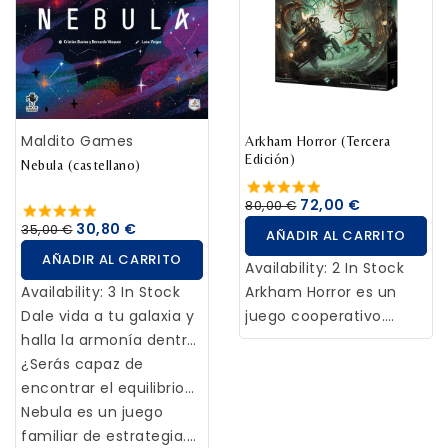
capacidades.
Maldito Games
Arkham Horror (Tercera
Edición)
Nebula (castellano)
72,00 €
80,00 €
30,80 €
35,00 €
AÑADIR AL CARRITO
AÑADIR AL CARRITO
Availability:
2 In Stock
Availability:
3 In Stock
Arkham Horror es un
Dale vida a tu galaxia y
juego cooperativo.
halla la armonía dentro
Todos los jugadores
de tus constelaciones.
¿Serás capaz de
colaboran entre sí y
encontrar el equilibrio
ganan o pierden la
cósmico?
Nebula es un juego
partida como equipo.
familiar de estrategia.
Cada jugador controla