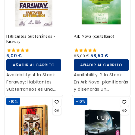
imperio final (el primer
Frank Herbert, Dune. La
volumen de la saga) y
taimada Casa de los
nos permite jugar tanto
Harkonnen, respaldada
en modo cooperativo
por la Casa que ostenta
para hacer frente al
el trono imperial, los
Lord Legislador como en
Habitantes Subterráneos -
Corrino, se enfrenta a la
Ark Nova (castellano)
Faraway
competitivo, los unos
Casa de los Atreides y
contra los otros.
sus aliados Fremen por
6,00 €
58,50 €
65,00 €
Diseñado por John D.
el control de Arrakis y su
AÑADIR AL CARRITO
AÑADIR AL CARRITO
Clair (Ready Set Bet,
recurso más preciado:
Space Base), en
la especia melange.
Availability:
4 In Stock
Availability:
2 In Stock
Nacidos de la Bruma, el
Faraway: Habitantes
En Ark Nova, planificarás
juego de construcción
Subterraneos es una
y diseñarás un
de mazos, poco a poco
expansión para el juego
zoológico moderno y
-10%
-10%
iremos mejorando
de cartas Faraway con
científicamente
nuestro mazo
la que podrás añadir
administrado. Con el
adquiriendo nuevas
dos nuevos pueblos
objetivo final de poseer
cartas de un mercado
ancestrales a tus
el establecimiento
central. En nuestro
partidas, para así ganar
zoológico más exitoso,