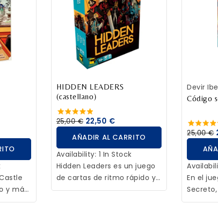
RITO
AÑADIR AL CARRITO
AÑA
HIDDEN LEADERS
Devir Ibe
(castellano)
Código s
22,50 €
25,00 €
25,00 €
AÑADIR AL CARRITO
RITO
AÑA
Availability:
1 In Stock
k
Hidden Leaders es un juego
Availabil
Castle
de cartas de ritmo rápido y
En el j
ro y más
ligero, en el que priman la
Secreto,
ce!
estrategia y la interacción
conocen
n
directa entre los jugadores.
secretas