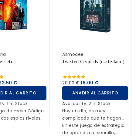
DIR AL CARRITO
AÑADIR AL CARRITO
ria
Asmodee
ecreto
Twisted Cryptids (castellano)
22,50 €
18,00 €
20,00 €
DIR AL CARRITO
AÑADIR AL CARRITO
ity:
1 In Stock
Availability:
2 In Stock
uego de mesa Código
Hoy en día, es muy
 dos espías rivales
complicado que te hagan
 las identidades
caso siendo un críptido.
En este juego de estrategia
 de 25 agentes. Sus
de aprendizaje sencillo,