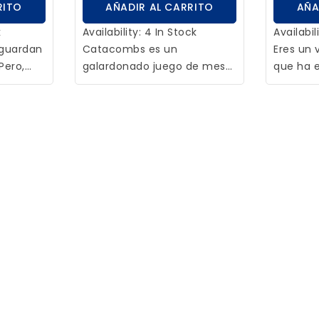
ia para
RITO
AÑADIR AL CARRITO
AÑA
ista
k
Availability:
4 In Stock
Availabil
aguardan
Catacombs es un
Eres un 
Pero,
galardonado juego de mesa
que ha 
as
cooperativo ambientado en
misión d
rra
el mundo de fantasía de
hogar. T
s a
Cimathue. Necesitas
bosque, 
?
habilidad y destreza para
despejar
cia
dominar este trepidante
construi
ntos?
juego.
para los
erás un
liges tu
aje y
 & write