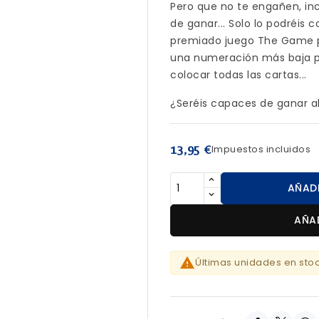
Pero que no te engañen, incl
de ganar... Solo lo podréis c
premiado juego The Game pl
una numeración más baja pe
colocar todas las cartas...
¿Seréis capaces de ganar a
13,95 €
Impuestos incluidos
AÑAD
AÑA

Últimas unidades en sto