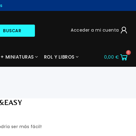
Acceder a mi cuenta
BUSCAR
+ MINIATURAS
ROL Y LIBROS
0,00 €
K&EASY
odría ser más fácil!