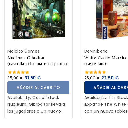
AÑADIR AL CARRITO
AÑADIR AL CAR
Maldito Games
Devir Iberia
Nucleum: Gibraltar
White Castle Matcha
(castellano) + material promo
(castellano)
31,50 €
22,50 €
35,00 €
25,00 €
AÑADIR AL CARRITO
AÑADIR AL CAR
Availability:
Out of stock
Availability:
1 In Stoc
Nucleum: Gibrbaltar lleva a
¡Expande The White 
los jugadores a un nuevo
con un nuevo table
escenario, introduciendo un
acciones a tu alcan
nuevo nivel de competencia
Matcha incorpora u